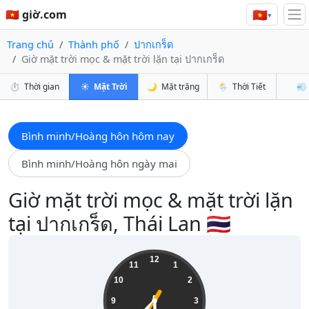
🇻🇳
🇻🇳 giờ.com
▾
Trang chủ
Thành phố
ปากเกร็ด
Giờ mặt trời mọc & mặt trời lặn tại ปากเกร็ด
⏱️
Thời gian
☀️
Mặt Trời
🌙
Mặt trăng
🌦️
Thời Tiết
💨
Bình minh/Hoàng hôn hôm nay
Bình minh/Hoàng hôn ngày mai
Giờ mặt trời mọc & mặt trời lặn
tại ปากเกร็ด, Thái Lan 🇹🇭
19:29:36
12
11
1
10
2
9
3