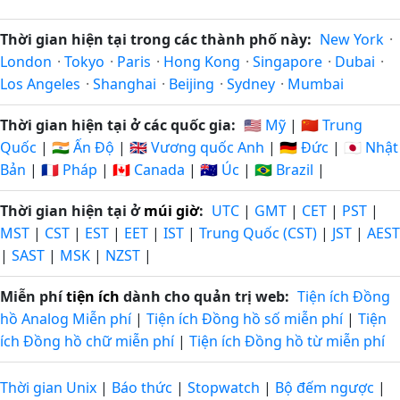
Thời gian hiện tại trong các thành phố này:
New York
·
London
·
Tokyo
·
Paris
·
Hong Kong
·
Singapore
·
Dubai
·
Los Angeles
·
Shanghai
·
Beijing
·
Sydney
·
Mumbai
Thời gian hiện tại ở các quốc gia:
🇺🇸 Mỹ
|
🇨🇳 Trung
Quốc
|
🇮🇳 Ấn Độ
|
🇬🇧 Vương quốc Anh
|
🇩🇪 Đức
|
🇯🇵 Nhật
Bản
|
🇫🇷 Pháp
|
🇨🇦 Canada
|
🇦🇺 Úc
|
🇧🇷 Brazil
|
Thời gian hiện tại ở
múi giờ
:
UTC
|
GMT
|
CET
|
PST
|
MST
|
CST
|
EST
|
EET
|
IST
|
Trung Quốc (CST)
|
JST
|
AEST
|
SAST
|
MSK
|
NZST
|
Miễn phí
tiện ích
dành cho quản trị web:
Tiện ích Đồng
hồ Analog Miễn phí
|
Tiện ích Đồng hồ số miễn phí
|
Tiện
ích Đồng hồ chữ miễn phí
|
Tiện ích Đồng hồ từ miễn phí
Thời gian Unix
|
Báo thức
|
Stopwatch
|
Bộ đếm ngược
|