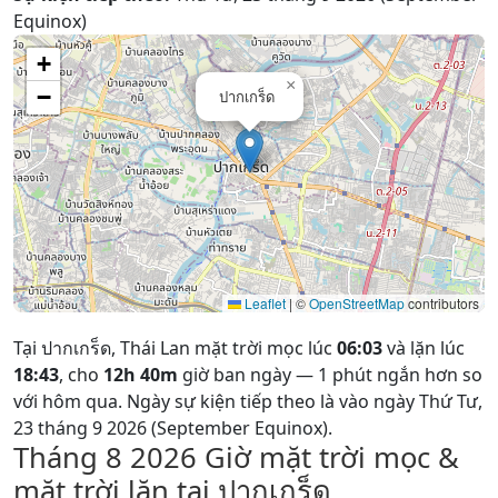
Equinox)
+
×
−
ปากเกร็ด
Leaflet
|
©
OpenStreetMap
contributors
Tại ปากเกร็ด, Thái Lan mặt trời mọc lúc
06:03
và lặn lúc
18:43
, cho
12h 40m
giờ ban ngày — 1 phút ngắn hơn so
với hôm qua. Ngày sự kiện tiếp theo là vào ngày Thứ Tư,
23 tháng 9 2026 (September Equinox).
Tháng 8 2026
Giờ mặt trời mọc &
mặt trời lặn tại ปากเกร็ด