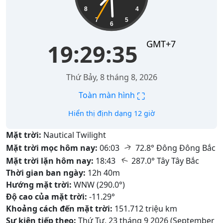
8
4
7
5
6
GMT+7
19:29:36
Thứ Bảy, 8 tháng 8, 2026
⛶
Toàn màn hình
Hiển thị định dạng 12 giờ
Mặt trời:
Nautical Twilight
↑
Mặt trời mọc hôm nay:
06:03
72.8° Đông Đông Bắc
↑
Mặt trời lặn hôm nay:
18:43
287.0° Tây Tây Bắc
Thời gian ban ngày:
12h 40m
Hướng mặt trời:
WNW (290.0°)
Độ cao của mặt trời:
-11.29°
Khoảng cách đến mặt trời:
151.712 triệu km
Sự kiện tiếp theo:
Thứ Tư, 23 tháng 9 2026 (September