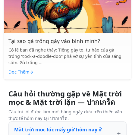
Tại sao gà trống gáy vào bình minh?
Có lẽ bạn đã nghe thấy: Tiếng gáy to, tự hào của gà
trống “cock-a-doodle-doo” phá vỡ sự yên tĩnh của sáng
sớm. Gà trống ...
Đọc Thêm
→
Câu hỏi thường gặp về Mặt trời
mọc & Mặt trời lặn — ปากเกร็ด
Câu trả lời được làm mới hàng ngày dựa trên thiên văn
thực tế hôm nay tại ปากเกร็ด.
Mặt trời mọc lúc mấy giờ hôm nay ở