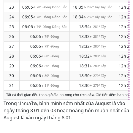
23
06:05
18:35
12h 2
78° Đông Đông Bắc
282° Tây Tây Bắc
↑
↑
24
06:05
18:34
12h 2
78° Đông Đông Bắc
282° Tây Tây Bắc
↑
↑
25
06:06
18:34
12h 2
79° Đông Đông Bắc
281° Tây
↑
↑
26
06:06
18:33
12h 2
79° Đông
281° Tây
↑
↑
27
06:06
18:32
12h 2
79° Đông
280° Tây
↑
↑
28
06:06
18:32
12h 2
80° Đông
280° Tây
↑
↑
29
06:06
18:31
12h 2
80° Đông
280° Tây
↑
↑
30
06:06
18:30
12h 2
80° Đông
279° Tây
↑
↑
31
06:06
18:30
12h 2
81° Đông
279° Tây
↑
↑
Tất cả thời gian đều theo giờ địa phương cho ปากเกร็ด. Giờ tiết kiệm ban ng
Trong ปากเกร็ด, bình minh sớm nhất của August là vào
ngày tháng 8 01 đến 03 hoặc hoàng hôn muộn nhất của
August là vào ngày tháng 8 01.