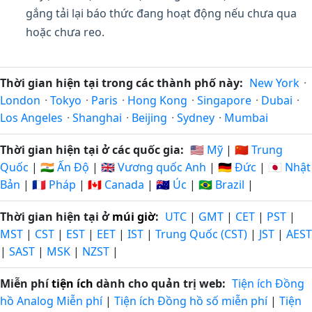
gắng tải lại báo thức đang hoạt động nếu chưa qua
hoặc chưa reo.
Thời gian hiện tại trong các thành phố này:
New York
·
London
·
Tokyo
·
Paris
·
Hong Kong
·
Singapore
·
Dubai
·
Los Angeles
·
Shanghai
·
Beijing
·
Sydney
·
Mumbai
Thời gian hiện tại ở các quốc gia:
🇺🇸 Mỹ
|
🇨🇳 Trung
Quốc
|
🇮🇳 Ấn Độ
|
🇬🇧 Vương quốc Anh
|
🇩🇪 Đức
|
🇯🇵 Nhật
Bản
|
🇫🇷 Pháp
|
🇨🇦 Canada
|
🇦🇺 Úc
|
🇧🇷 Brazil
|
Thời gian hiện tại ở
múi giờ
:
UTC
|
GMT
|
CET
|
PST
|
MST
|
CST
|
EST
|
EET
|
IST
|
Trung Quốc (CST)
|
JST
|
AEST
|
SAST
|
MSK
|
NZST
|
Miễn phí
tiện ích
dành cho quản trị web:
Tiện ích Đồng
hồ Analog Miễn phí
|
Tiện ích Đồng hồ số miễn phí
|
Tiện