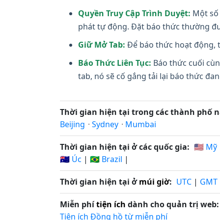
Quyền Truy Cập Trình Duyệt:
Một số 
phát tự động. Đặt báo thức thường đư
Giữ Mở Tab:
Để báo thức hoạt động, t
Báo Thức Liên Tục:
Báo thức cuối cùn
tab, nó sẽ cố gắng tải lại báo thức đ
Thời gian hiện tại trong các thành phố n
Beijing
·
Sydney
·
Mumbai
Thời gian hiện tại ở các quốc gia:
🇺🇸 Mỹ
🇦🇺 Úc
|
🇧🇷 Brazil
|
Thời gian hiện tại ở
múi giờ
:
UTC
|
GMT
Miễn phí
tiện ích
dành cho quản trị web:
Tiện ích Đồng hồ từ miễn phí