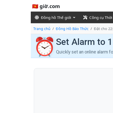
🇻🇳 giờ.com
Đồng hồ Thế giới
Công cụ Thời
Trang chủ
Đồng Hồ Báo Thức
Đặt cho 22
⏰
Set Alarm to 
Quickly set an online alarm 