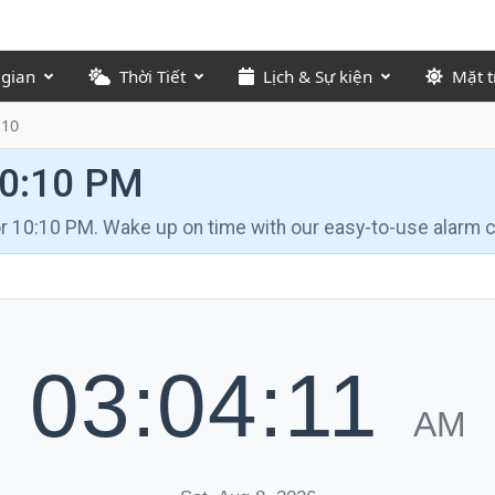
 gian
Thời Tiết
Lịch & Sự kiện
Mặt t
:10
10:10 PM
for 10:10 PM. Wake up on time with our easy-to-use alarm c
03:04:12
AM