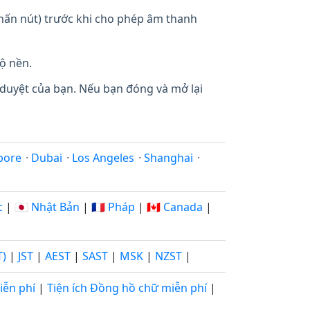
 nhấn nút) trước khi cho phép âm thanh
ộ nền.
 duyệt của bạn. Nếu bạn đóng và mở lại
pore
·
Dubai
·
Los Angeles
·
Shanghai
·
c
|
🇯🇵 Nhật Bản
|
🇫🇷 Pháp
|
🇨🇦 Canada
|
T)
|
JST
|
AEST
|
SAST
|
MSK
|
NZST
|
iễn phí
|
Tiện ích Đồng hồ chữ miễn phí
|