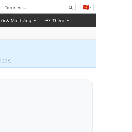
🇻🇳
▾
rời & Mặt trăng
Thêm
lock.