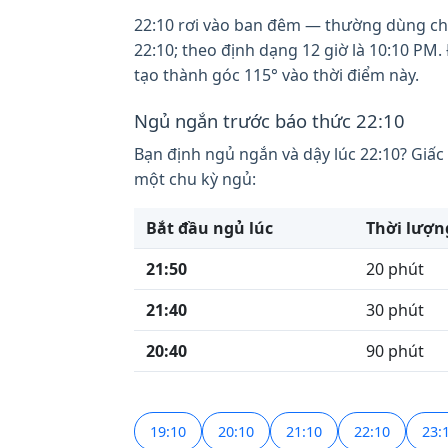
22:10 rơi vào ban đêm — thường dùng cho 
22:10; theo định dạng 12 giờ là 10:10 PM.
tạo thành góc 115° vào thời điểm này.
Ngủ ngắn trước báo thức 22:10
Bạn định ngủ ngắn và dậy lúc 22:10? Giấc
một chu kỳ ngủ:
Bắt đầu ngủ lúc
Thời lượn
21:50
20 phút
21:40
30 phút
20:40
90 phút
19:10
20:10
21:10
22:10
23: