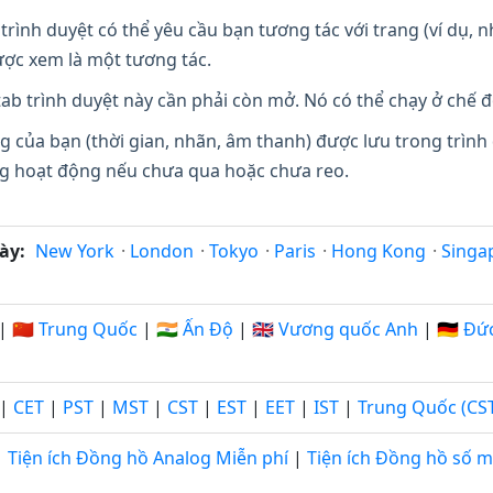
trình duyệt có thể yêu cầu bạn tương tác với trang (ví dụ,
ợc xem là một tương tác.
ab trình duyệt này cần phải còn mở. Nó có thể chạy ở chế đ
g của bạn (thời gian, nhãn, âm thanh) được lưu trong trình
ang hoạt động nếu chưa qua hoặc chưa reo.
ày:
New York
·
London
·
Tokyo
·
Paris
·
Hong Kong
·
Singa
|
🇨🇳 Trung Quốc
|
🇮🇳 Ấn Độ
|
🇬🇧 Vương quốc Anh
|
🇩🇪 Đứ
|
CET
|
PST
|
MST
|
CST
|
EST
|
EET
|
IST
|
Trung Quốc (CS
Tiện ích Đồng hồ Analog Miễn phí
|
Tiện ích Đồng hồ số m