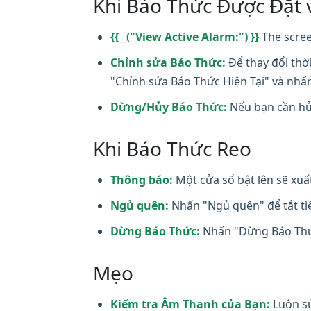
Khi Báo Thức Được Đặt 
{{ _("View Active Alarm:") }}
The scree
Chỉnh sửa Báo Thức:
Để thay đổi thờ
"Chỉnh sửa Báo Thức Hiện Tại" và nhấ
Dừng/Hủy Báo Thức:
Nếu bạn cần hủ
Khi Báo Thức Reo
Thông báo:
Một cửa sổ bật lên sẽ xuấ
Ngủ quên:
Nhấn "Ngủ quên" để tắt tiế
Dừng Báo Thức:
Nhấn "Dừng Báo Thức
Mẹo
Kiểm tra Âm Thanh của Bạn:
Luôn sử