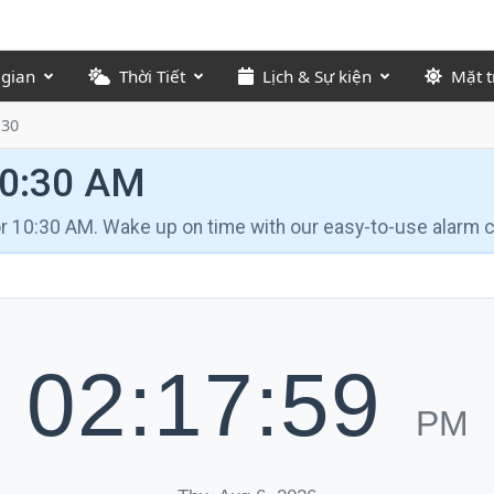
 gian
Thời Tiết
Lịch & Sự kiện
Mặt t
:30
10:30 AM
for 10:30 AM. Wake up on time with our easy-to-use alarm c
02:18:00
PM