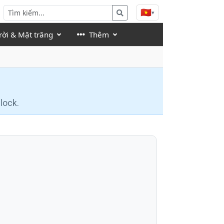
🇻🇳
▾
rời & Mặt trăng
Thêm
lock.