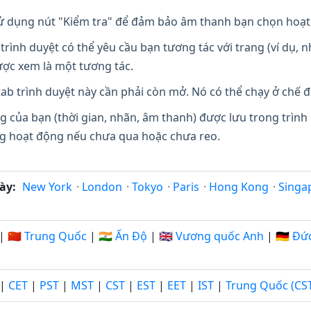
 dụng nút "Kiểm tra" để đảm bảo âm thanh bạn chọn hoạt
trình duyệt có thể yêu cầu bạn tương tác với trang (ví dụ,
ợc xem là một tương tác.
ab trình duyệt này cần phải còn mở. Nó có thể chạy ở chế đ
g của bạn (thời gian, nhãn, âm thanh) được lưu trong trình
ang hoạt động nếu chưa qua hoặc chưa reo.
ày:
New York
·
London
·
Tokyo
·
Paris
·
Hong Kong
·
Singa
|
🇨🇳 Trung Quốc
|
🇮🇳 Ấn Độ
|
🇬🇧 Vương quốc Anh
|
🇩🇪 Đứ
|
CET
|
PST
|
MST
|
CST
|
EST
|
EET
|
IST
|
Trung Quốc (CS