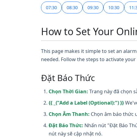
07:30
08:30
09:30
10:30
11:
How to Set Your Onli
This page makes it simple to set an alarm 
needed. Follow the steps to activate your
Đặt Báo Thức
Chọn Thời Gian:
Trang này đã chọn sẵ
{{ _("Add a Label (Optional):") }}
We've
Chọn Âm Thanh:
Chọn âm báo thức ưa
Đặt Báo Thức:
Nhấn nút "Đặt Báo Thức
nút này sẽ cập nhật nó.