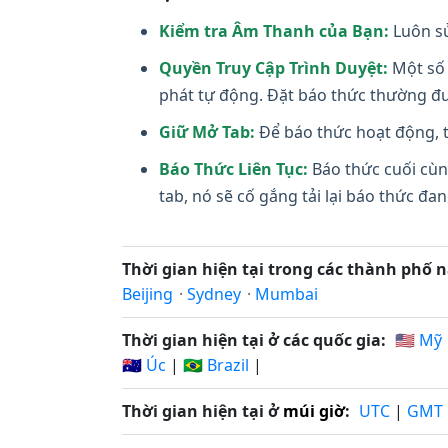
Kiểm tra Âm Thanh của Bạn:
Luôn sử
Quyền Truy Cập Trình Duyệt:
Một số 
phát tự động. Đặt báo thức thường đư
Giữ Mở Tab:
Để báo thức hoạt động, t
Báo Thức Liên Tục:
Báo thức cuối cùn
tab, nó sẽ cố gắng tải lại báo thức đ
Thời gian hiện tại trong các thành phố n
Beijing
·
Sydney
·
Mumbai
Thời gian hiện tại ở các quốc gia:
🇺🇸 Mỹ
🇦🇺 Úc
|
🇧🇷 Brazil
|
Thời gian hiện tại ở
múi giờ
:
UTC
|
GMT