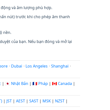
 động và âm lượng phù hợp.
 nhấn nút) trước khi cho phép âm thanh
ộ nền.
 duyệt của bạn. Nếu bạn đóng và mở lại
pore
·
Dubai
·
Los Angeles
·
Shanghai
·
c
|
🇯🇵 Nhật Bản
|
🇫🇷 Pháp
|
🇨🇦 Canada
|
T)
|
JST
|
AEST
|
SAST
|
MSK
|
NZST
|