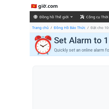
🇻🇳 giờ.com
Đồng hồ Thế giới
Công cụ Thời
Trang chủ
Đồng Hồ Báo Thức
Đặt cho 10
⏰
Set Alarm to 
Quickly set an online alarm 