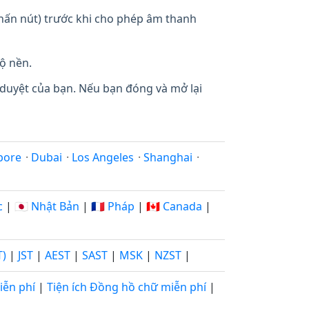
 nhấn nút) trước khi cho phép âm thanh
ộ nền.
 duyệt của bạn. Nếu bạn đóng và mở lại
pore
·
Dubai
·
Los Angeles
·
Shanghai
·
c
|
🇯🇵 Nhật Bản
|
🇫🇷 Pháp
|
🇨🇦 Canada
|
T)
|
JST
|
AEST
|
SAST
|
MSK
|
NZST
|
iễn phí
|
Tiện ích Đồng hồ chữ miễn phí
|