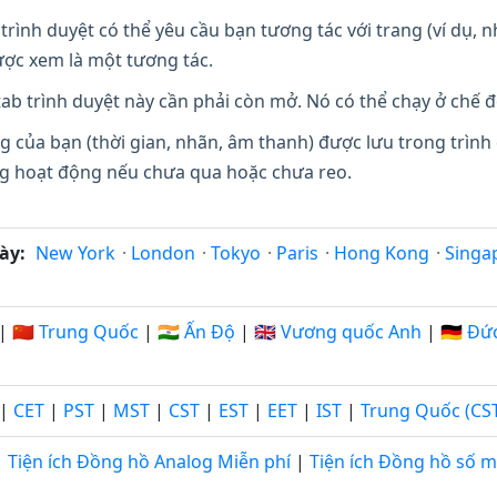
trình duyệt có thể yêu cầu bạn tương tác với trang (ví dụ,
ợc xem là một tương tác.
ab trình duyệt này cần phải còn mở. Nó có thể chạy ở chế đ
g của bạn (thời gian, nhãn, âm thanh) được lưu trong trình
ang hoạt động nếu chưa qua hoặc chưa reo.
ày:
New York
·
London
·
Tokyo
·
Paris
·
Hong Kong
·
Singa
|
🇨🇳 Trung Quốc
|
🇮🇳 Ấn Độ
|
🇬🇧 Vương quốc Anh
|
🇩🇪 Đứ
|
CET
|
PST
|
MST
|
CST
|
EST
|
EET
|
IST
|
Trung Quốc (CS
Tiện ích Đồng hồ Analog Miễn phí
|
Tiện ích Đồng hồ số m