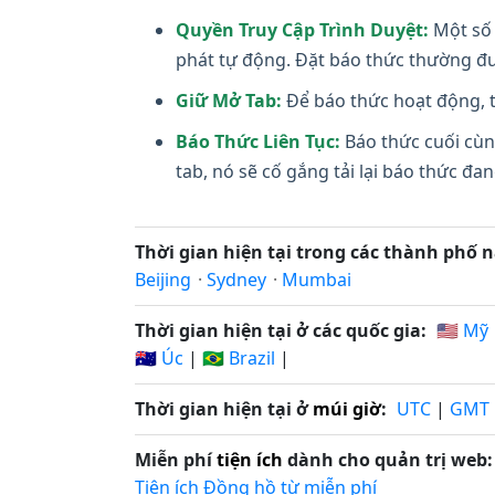
Quyền Truy Cập Trình Duyệt:
Một số 
phát tự động. Đặt báo thức thường đư
Giữ Mở Tab:
Để báo thức hoạt động, t
Báo Thức Liên Tục:
Báo thức cuối cùn
tab, nó sẽ cố gắng tải lại báo thức đ
Thời gian hiện tại trong các thành phố n
Beijing
·
Sydney
·
Mumbai
Thời gian hiện tại ở các quốc gia:
🇺🇸 Mỹ
🇦🇺 Úc
|
🇧🇷 Brazil
|
Thời gian hiện tại ở
múi giờ
:
UTC
|
GMT
Miễn phí
tiện ích
dành cho quản trị web:
Tiện ích Đồng hồ từ miễn phí