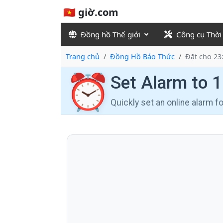
🇻🇳 giờ.com
Đồng hồ Thế giới
Công cụ Thời
Trang chủ
Đồng Hồ Báo Thức
Đặt cho 23
⏰
Set Alarm to 
Quickly set an online alarm 