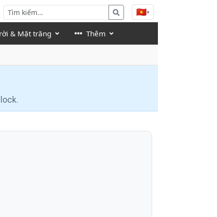
🇻🇳
▾
rời & Mặt trăng
Thêm
lock.