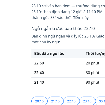
23:10 rơi vào ban đêm — thường dùng cho 
23:10; theo định dạng 12 giờ là 11:10 PM.
thành góc 85° vào thời điểm này.
Ngủ ngắn trước báo thức 23:10
Bạn định ngủ ngắn và dậy lúc 23:10? Giấc
một chu kỳ ngủ:
Bắt đầu ngủ lúc
Thời lượn
22:50
20 phút
22:40
30 phút
21:40
90 phút
20:10
21:10
22:10
23:10
00: