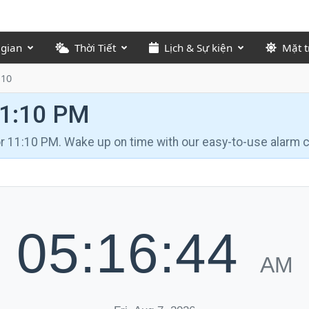
 gian
Thời Tiết
Lịch & Sự kiện
Mặt t
:10
11:10 PM
for 11:10 PM. Wake up on time with our easy-to-use alarm c
05:16:45
AM