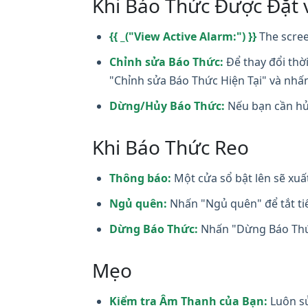
Khi Báo Thức Được Đặt 
{{ _("View Active Alarm:") }}
The scree
Chỉnh sửa Báo Thức:
Để thay đổi thờ
"Chỉnh sửa Báo Thức Hiện Tại" và nhấ
Dừng/Hủy Báo Thức:
Nếu bạn cần hủ
Khi Báo Thức Reo
Thông báo:
Một cửa sổ bật lên sẽ xuấ
Ngủ quên:
Nhấn "Ngủ quên" để tắt tiế
Dừng Báo Thức:
Nhấn "Dừng Báo Thức
Mẹo
Kiểm tra Âm Thanh của Bạn:
Luôn sử