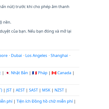
 nhấn nút) trước khi cho phép âm thanh
ộ nền.
 duyệt của bạn. Nếu bạn đóng và mở lại
pore
·
Dubai
·
Los Angeles
·
Shanghai
·
c
|
🇯🇵 Nhật Bản
|
🇫🇷 Pháp
|
🇨🇦 Canada
|
T)
|
JST
|
AEST
|
SAST
|
MSK
|
NZST
|
iễn phí
|
Tiện ích Đồng hồ chữ miễn phí
|