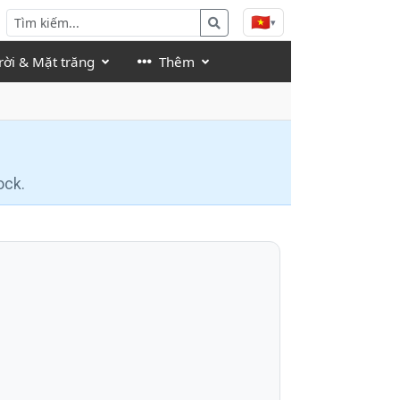
🇻🇳
▾
rời & Mặt trăng
Thêm
ock.