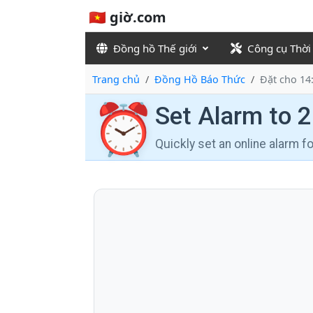
🇻🇳 giờ.com
Đồng hồ Thế giới
Công cụ Thời
Trang chủ
Đồng Hồ Báo Thức
Đặt cho 14
⏰
Set Alarm to 
Quickly set an online alarm 