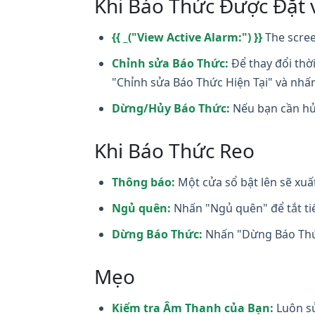
Khi Báo Thức Được Đặt 
{{ _("View Active Alarm:") }}
The scree
Chỉnh sửa Báo Thức:
Để thay đổi thờ
"Chỉnh sửa Báo Thức Hiện Tại" và nhấ
Dừng/Hủy Báo Thức:
Nếu bạn cần hủ
Khi Báo Thức Reo
Thông báo:
Một cửa sổ bật lên sẽ xuấ
Ngủ quên:
Nhấn "Ngủ quên" để tắt tiế
Dừng Báo Thức:
Nhấn "Dừng Báo Thức
Mẹo
Kiểm tra Âm Thanh của Bạn:
Luôn sử