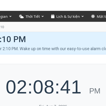
 gian
Thời Tiết
Lịch & Sự kiện
Mặt t
:10
2:10 PM
for 2:10 PM. Wake up on time with our easy-to-use alarm cl
02:08:42
PM