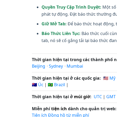
Quyền Truy Cập Trình Duyệt:
Một số 
phát tự động. Đặt báo thức thường đư
Giữ Mở Tab:
Để báo thức hoạt động, t
Báo Thức Liên Tục:
Báo thức cuối cùn
tab, nó sẽ cố gắng tải lại báo thức đ
Thời gian hiện tại trong các thành phố n
Beijing
·
Sydney
·
Mumbai
Thời gian hiện tại ở các quốc gia:
🇺🇸 Mỹ
🇦🇺 Úc
|
🇧🇷 Brazil
|
Thời gian hiện tại ở
múi giờ
:
UTC
|
GMT
Miễn phí
tiện ích
dành cho quản trị web:
Tiện ích Đồng hồ từ miễn phí