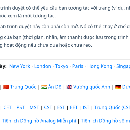
trình duyệt có thể yêu cầu bạn tương tác với trang (ví dụ,
ợc xem là một tương tác.
ab trình duyệt này cần phải còn mở. Nó có thể chạy ở chế đ
g của bạn (thời gian, nhãn, âm thanh) được lưu trong trình
ang hoạt động nếu chưa qua hoặc chưa reo.
ày:
New York
·
London
·
Tokyo
·
Paris
·
Hong Kong
·
Singa
|
🇨🇳 Trung Quốc
|
🇮🇳 Ấn Độ
|
🇬🇧 Vương quốc Anh
|
🇩🇪 Đứ
|
CET
|
PST
|
MST
|
CST
|
EST
|
EET
|
IST
|
Trung Quốc (CS
Tiện ích Đồng hồ Analog Miễn phí
|
Tiện ích Đồng hồ số m