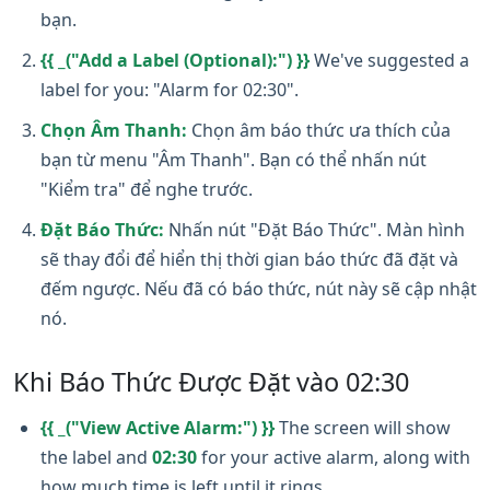
bạn.
{{ _("Add a Label (Optional):") }}
We've suggested a
label for you: "Alarm for 02:30".
Chọn Âm Thanh:
Chọn âm báo thức ưa thích của
bạn từ menu "Âm Thanh". Bạn có thể nhấn nút
"Kiểm tra" để nghe trước.
Đặt Báo Thức:
Nhấn nút "Đặt Báo Thức". Màn hình
sẽ thay đổi để hiển thị thời gian báo thức đã đặt và
đếm ngược. Nếu đã có báo thức, nút này sẽ cập nhật
nó.
Khi Báo Thức Được Đặt vào 02:30
{{ _("View Active Alarm:") }}
The screen will show
the label and
02:30
for your active alarm, along with
how much time is left until it rings.