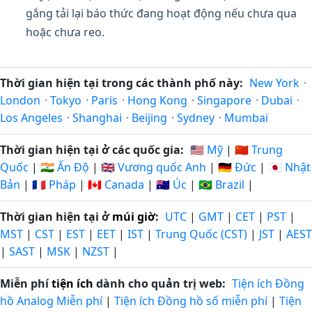
gắng tải lại báo thức đang hoạt động nếu chưa qua
hoặc chưa reo.
Thời gian hiện tại trong các thành phố này:
New York
·
London
·
Tokyo
·
Paris
·
Hong Kong
·
Singapore
·
Dubai
·
Los Angeles
·
Shanghai
·
Beijing
·
Sydney
·
Mumbai
Thời gian hiện tại ở các quốc gia:
🇺🇸 Mỹ
|
🇨🇳 Trung
Quốc
|
🇮🇳 Ấn Độ
|
🇬🇧 Vương quốc Anh
|
🇩🇪 Đức
|
🇯🇵 Nhật
Bản
|
🇫🇷 Pháp
|
🇨🇦 Canada
|
🇦🇺 Úc
|
🇧🇷 Brazil
|
Thời gian hiện tại ở
múi giờ
:
UTC
|
GMT
|
CET
|
PST
|
MST
|
CST
|
EST
|
EET
|
IST
|
Trung Quốc (CST)
|
JST
|
AEST
|
SAST
|
MSK
|
NZST
|
Miễn phí
tiện ích
dành cho quản trị web:
Tiện ích Đồng
hồ Analog Miễn phí
|
Tiện ích Đồng hồ số miễn phí
|
Tiện