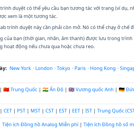
trình duyệt có thể yêu cầu bạn tương tác với trang (ví dụ,
ợc xem là một tương tác.
ab trình duyệt này cần phải còn mở. Nó có thể chạy ở chế đ
g của bạn (thời gian, nhãn, âm thanh) được lưu trong trình
ang hoạt động nếu chưa qua hoặc chưa reo.
ày:
New York
·
London
·
Tokyo
·
Paris
·
Hong Kong
·
Singa
|
🇨🇳 Trung Quốc
|
🇮🇳 Ấn Độ
|
🇬🇧 Vương quốc Anh
|
🇩🇪 Đứ
|
CET
|
PST
|
MST
|
CST
|
EST
|
EET
|
IST
|
Trung Quốc (CS
Tiện ích Đồng hồ Analog Miễn phí
|
Tiện ích Đồng hồ số m