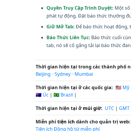
Quyền Truy Cập Trình Duyệt:
Một số 
phát tự động. Đặt báo thức thường đư
Giữ Mở Tab:
Để báo thức hoạt động, t
Báo Thức Liên Tục:
Báo thức cuối cùn
tab, nó sẽ cố gắng tải lại báo thức đ
Thời gian hiện tại trong các thành phố n
Beijing
·
Sydney
·
Mumbai
Thời gian hiện tại ở các quốc gia:
🇺🇸 Mỹ
🇦🇺 Úc
|
🇧🇷 Brazil
|
Thời gian hiện tại ở
múi giờ
:
UTC
|
GMT
Miễn phí
tiện ích
dành cho quản trị web:
Tiện ích Đồng hồ từ miễn phí