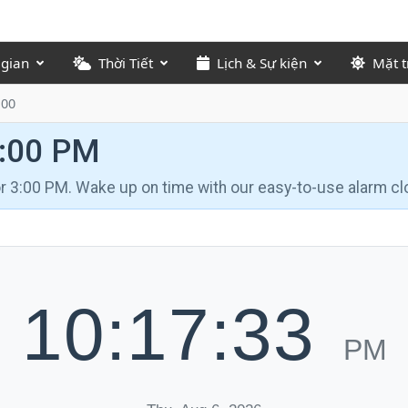
 gian
Thời Tiết
Lịch & Sự kiện
Mặt t
:00
3:00 PM
for 3:00 PM. Wake up on time with our easy-to-use alarm cl
10:17:34
PM