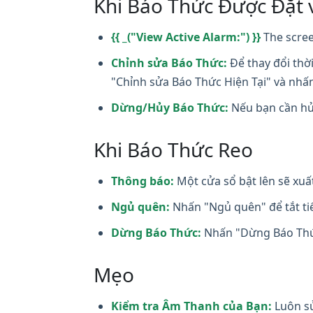
Khi Báo Thức Được Đặt 
{{ _("View Active Alarm:") }}
The scree
Chỉnh sửa Báo Thức:
Để thay đổi thờ
"Chỉnh sửa Báo Thức Hiện Tại" và nhấ
Dừng/Hủy Báo Thức:
Nếu bạn cần hủ
Khi Báo Thức Reo
Thông báo:
Một cửa sổ bật lên sẽ xuấ
Ngủ quên:
Nhấn "Ngủ quên" để tắt tiế
Dừng Báo Thức:
Nhấn "Dừng Báo Thức
Mẹo
Kiểm tra Âm Thanh của Bạn:
Luôn sử