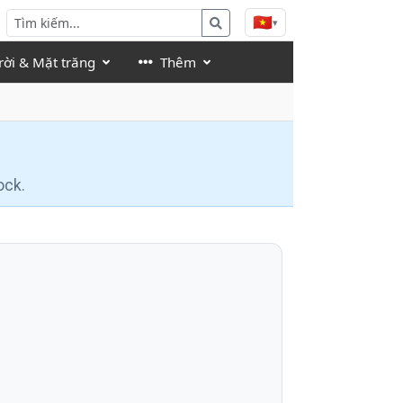
🇻🇳
▾
rời & Mặt trăng
Thêm
ock.