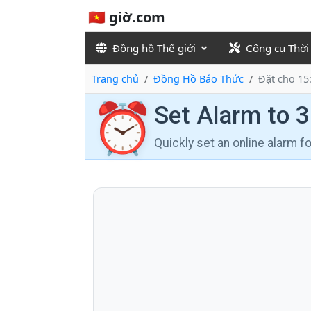
🇻🇳 giờ.com
Đồng hồ Thế giới
Công cụ Thời
Trang chủ
Đồng Hồ Báo Thức
Đặt cho 15
⏰
Set Alarm to 
Quickly set an online alarm 