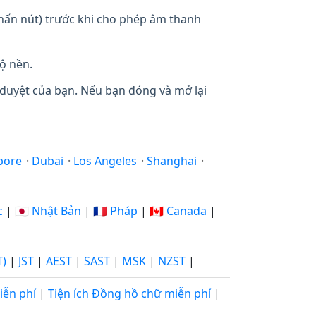
 nhấn nút) trước khi cho phép âm thanh
ộ nền.
 duyệt của bạn. Nếu bạn đóng và mở lại
pore
·
Dubai
·
Los Angeles
·
Shanghai
·
c
|
🇯🇵 Nhật Bản
|
🇫🇷 Pháp
|
🇨🇦 Canada
|
T)
|
JST
|
AEST
|
SAST
|
MSK
|
NZST
|
iễn phí
|
Tiện ích Đồng hồ chữ miễn phí
|