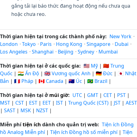
gắng tải lại báo thức đang hoạt động nếu chưa qua
hoặc chưa reo.
Thời gian hiện tại trong các thành phố này:
New York
·
London
·
Tokyo
·
Paris
·
Hong Kong
·
Singapore
·
Dubai
·
Los Angeles
·
Shanghai
·
Beijing
·
Sydney
·
Mumbai
Thời gian hiện tại ở các quốc gia:
🇺🇸 Mỹ
|
🇨🇳 Trung
Quốc
|
🇮🇳 Ấn Độ
|
🇬🇧 Vương quốc Anh
|
🇩🇪 Đức
|
🇯🇵 Nhật
Bản
|
🇫🇷 Pháp
|
🇨🇦 Canada
|
🇦🇺 Úc
|
🇧🇷 Brazil
|
Thời gian hiện tại ở
múi giờ
:
UTC
|
GMT
|
CET
|
PST
|
MST
|
CST
|
EST
|
EET
|
IST
|
Trung Quốc (CST)
|
JST
|
AEST
|
SAST
|
MSK
|
NZST
|
Miễn phí
tiện ích
dành cho quản trị web:
Tiện ích Đồng
hồ Analog Miễn phí
|
Tiện ích Đồng hồ số miễn phí
|
Tiện