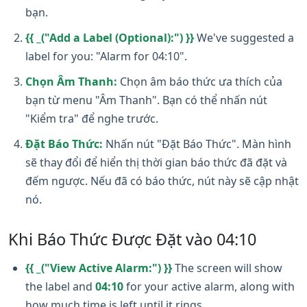
bạn.
{{ _("Add a Label (Optional):") }}
We've suggested a
label for you: "Alarm for 04:10".
Chọn Âm Thanh:
Chọn âm báo thức ưa thích của
bạn từ menu "Âm Thanh". Bạn có thể nhấn nút
"Kiểm tra" để nghe trước.
Đặt Báo Thức:
Nhấn nút "Đặt Báo Thức". Màn hình
sẽ thay đổi để hiển thị thời gian báo thức đã đặt và
đếm ngược. Nếu đã có báo thức, nút này sẽ cập nhật
nó.
Khi Báo Thức Được Đặt vào 04:10
{{ _("View Active Alarm:") }}
The screen will show
the label and
04:10
for your active alarm, along with
how much time is left until it rings.