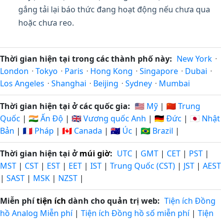
gắng tải lại báo thức đang hoạt động nếu chưa qua
hoặc chưa reo.
Thời gian hiện tại trong các thành phố này:
New York
·
London
·
Tokyo
·
Paris
·
Hong Kong
·
Singapore
·
Dubai
·
Los Angeles
·
Shanghai
·
Beijing
·
Sydney
·
Mumbai
Thời gian hiện tại ở các quốc gia:
🇺🇸 Mỹ
|
🇨🇳 Trung
Quốc
|
🇮🇳 Ấn Độ
|
🇬🇧 Vương quốc Anh
|
🇩🇪 Đức
|
🇯🇵 Nhật
Bản
|
🇫🇷 Pháp
|
🇨🇦 Canada
|
🇦🇺 Úc
|
🇧🇷 Brazil
|
Thời gian hiện tại ở
múi giờ
:
UTC
|
GMT
|
CET
|
PST
|
MST
|
CST
|
EST
|
EET
|
IST
|
Trung Quốc (CST)
|
JST
|
AEST
|
SAST
|
MSK
|
NZST
|
Miễn phí
tiện ích
dành cho quản trị web:
Tiện ích Đồng
hồ Analog Miễn phí
|
Tiện ích Đồng hồ số miễn phí
|
Tiện