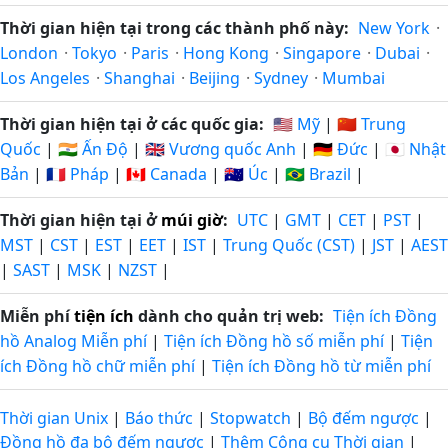
Thời gian hiện tại trong các thành phố này:
New York
·
London
·
Tokyo
·
Paris
·
Hong Kong
·
Singapore
·
Dubai
·
Los Angeles
·
Shanghai
·
Beijing
·
Sydney
·
Mumbai
Thời gian hiện tại ở các quốc gia:
🇺🇸 Mỹ
|
🇨🇳 Trung
Quốc
|
🇮🇳 Ấn Độ
|
🇬🇧 Vương quốc Anh
|
🇩🇪 Đức
|
🇯🇵 Nhật
Bản
|
🇫🇷 Pháp
|
🇨🇦 Canada
|
🇦🇺 Úc
|
🇧🇷 Brazil
|
Thời gian hiện tại ở
múi giờ
:
UTC
|
GMT
|
CET
|
PST
|
MST
|
CST
|
EST
|
EET
|
IST
|
Trung Quốc (CST)
|
JST
|
AEST
|
SAST
|
MSK
|
NZST
|
Miễn phí
tiện ích
dành cho quản trị web:
Tiện ích Đồng
hồ Analog Miễn phí
|
Tiện ích Đồng hồ số miễn phí
|
Tiện
ích Đồng hồ chữ miễn phí
|
Tiện ích Đồng hồ từ miễn phí
Thời gian Unix
|
Báo thức
|
Stopwatch
|
Bộ đếm ngược
|
Đồng hồ đa bộ đếm ngược
|
Thêm Công cụ Thời gian
|