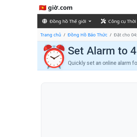
🇻🇳 giờ.com
Đồng hồ Thế giới
Công cụ Thời
Trang chủ
Đồng Hồ Báo Thức
Đặt cho 04
⏰
Set Alarm to 
Quickly set an online alarm 