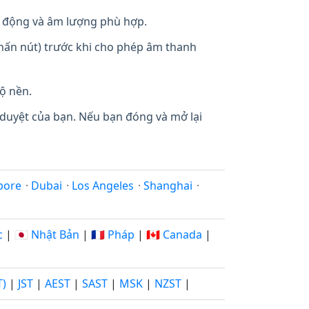
 động và âm lượng phù hợp.
 nhấn nút) trước khi cho phép âm thanh
ộ nền.
 duyệt của bạn. Nếu bạn đóng và mở lại
pore
·
Dubai
·
Los Angeles
·
Shanghai
·
c
|
🇯🇵 Nhật Bản
|
🇫🇷 Pháp
|
🇨🇦 Canada
|
T)
|
JST
|
AEST
|
SAST
|
MSK
|
NZST
|