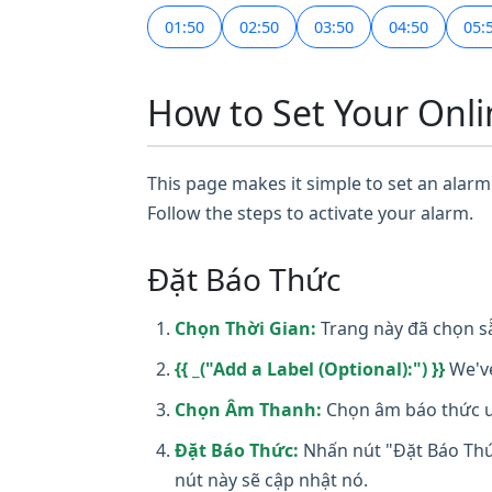
01:50
02:50
03:50
04:50
05:
How to Set Your Onli
This page makes it simple to set an alarm 
Follow the steps to activate your alarm.
Đặt Báo Thức
Chọn Thời Gian:
Trang này đã chọn sẵ
{{ _("Add a Label (Optional):") }}
We've
Chọn Âm Thanh:
Chọn âm báo thức ưa
Đặt Báo Thức:
Nhấn nút "Đặt Báo Thức
nút này sẽ cập nhật nó.