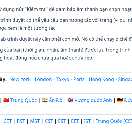
 dụng nút "Kiểm tra" để đảm bảo âm thanh bạn chọn hoạt
trình duyệt có thể yêu cầu bạn tương tác với trang (ví dụ,
ợc xem là một tương tác.
ab trình duyệt này cần phải còn mở. Nó có thể chạy ở chế đ
g của bạn (thời gian, nhãn, âm thanh) được lưu trong trình
ang hoạt động nếu chưa qua hoặc chưa reo.
ày:
New York
·
London
·
Tokyo
·
Paris
·
Hong Kong
·
Singa
|
🇨🇳 Trung Quốc
|
🇮🇳 Ấn Độ
|
🇬🇧 Vương quốc Anh
|
🇩🇪 Đứ
|
CET
|
PST
|
MST
|
CST
|
EST
|
EET
|
IST
|
Trung Quốc (CS