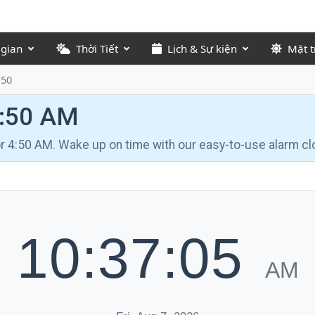
 gian
Thời Tiết
Lịch & Sự kiện
Mặt t
:50
4:50 AM
for 4:50 AM. Wake up on time with our easy-to-use alarm cl
10:37:06
AM