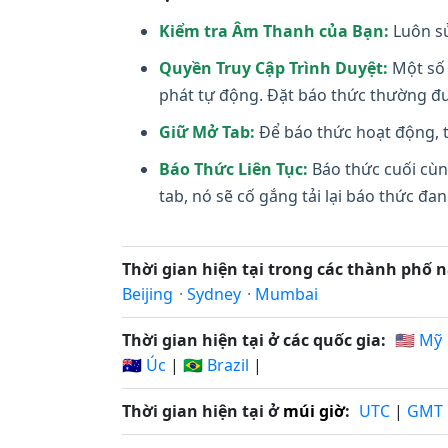
Kiểm tra Âm Thanh của Bạn:
Luôn sử
Quyền Truy Cập Trình Duyệt:
Một số 
phát tự động. Đặt báo thức thường đư
Giữ Mở Tab:
Để báo thức hoạt động, t
Báo Thức Liên Tục:
Báo thức cuối cùn
tab, nó sẽ cố gắng tải lại báo thức đ
Thời gian hiện tại trong các thành phố n
Beijing
·
Sydney
·
Mumbai
Thời gian hiện tại ở các quốc gia:
🇺🇸 Mỹ
🇦🇺 Úc
|
🇧🇷 Brazil
|
Thời gian hiện tại ở
múi giờ
:
UTC
|
GMT