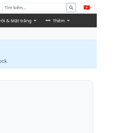
🇻🇳
▾
rời & Mặt trăng
Thêm
ock.