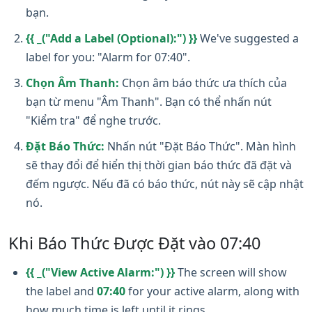
bạn.
{{ _("Add a Label (Optional):") }}
We've suggested a
label for you: "Alarm for 07:40".
Chọn Âm Thanh:
Chọn âm báo thức ưa thích của
bạn từ menu "Âm Thanh". Bạn có thể nhấn nút
"Kiểm tra" để nghe trước.
Đặt Báo Thức:
Nhấn nút "Đặt Báo Thức". Màn hình
sẽ thay đổi để hiển thị thời gian báo thức đã đặt và
đếm ngược. Nếu đã có báo thức, nút này sẽ cập nhật
nó.
Khi Báo Thức Được Đặt vào 07:40
{{ _("View Active Alarm:") }}
The screen will show
the label and
07:40
for your active alarm, along with
how much time is left until it rings.