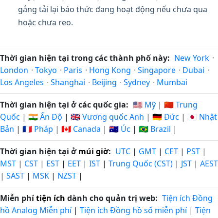
gắng tải lại báo thức đang hoạt động nếu chưa qua
hoặc chưa reo.
Thời gian hiện tại trong các thành phố này:
New York
·
London
·
Tokyo
·
Paris
·
Hong Kong
·
Singapore
·
Dubai
·
Los Angeles
·
Shanghai
·
Beijing
·
Sydney
·
Mumbai
Thời gian hiện tại ở các quốc gia:
🇺🇸 Mỹ
|
🇨🇳 Trung
Quốc
|
🇮🇳 Ấn Độ
|
🇬🇧 Vương quốc Anh
|
🇩🇪 Đức
|
🇯🇵 Nhật
Bản
|
🇫🇷 Pháp
|
🇨🇦 Canada
|
🇦🇺 Úc
|
🇧🇷 Brazil
|
Thời gian hiện tại ở
múi giờ
:
UTC
|
GMT
|
CET
|
PST
|
MST
|
CST
|
EST
|
EET
|
IST
|
Trung Quốc (CST)
|
JST
|
AEST
|
SAST
|
MSK
|
NZST
|
Miễn phí
tiện ích
dành cho quản trị web:
Tiện ích Đồng
hồ Analog Miễn phí
|
Tiện ích Đồng hồ số miễn phí
|
Tiện