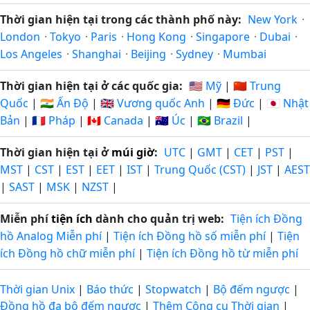
Thời gian hiện tại trong các thành phố này:
New York
·
London
·
Tokyo
·
Paris
·
Hong Kong
·
Singapore
·
Dubai
·
Los Angeles
·
Shanghai
·
Beijing
·
Sydney
·
Mumbai
Thời gian hiện tại ở các quốc gia:
🇺🇸 Mỹ
|
🇨🇳 Trung
Quốc
|
🇮🇳 Ấn Độ
|
🇬🇧 Vương quốc Anh
|
🇩🇪 Đức
|
🇯🇵 Nhật
Bản
|
🇫🇷 Pháp
|
🇨🇦 Canada
|
🇦🇺 Úc
|
🇧🇷 Brazil
|
Thời gian hiện tại ở
múi giờ
:
UTC
|
GMT
|
CET
|
PST
|
MST
|
CST
|
EST
|
EET
|
IST
|
Trung Quốc (CST)
|
JST
|
AEST
|
SAST
|
MSK
|
NZST
|
Miễn phí
tiện ích
dành cho quản trị web:
Tiện ích Đồng
hồ Analog Miễn phí
|
Tiện ích Đồng hồ số miễn phí
|
Tiện
ích Đồng hồ chữ miễn phí
|
Tiện ích Đồng hồ từ miễn phí
Thời gian Unix
|
Báo thức
|
Stopwatch
|
Bộ đếm ngược
|
Đồng hồ đa bộ đếm ngược
|
Thêm Công cụ Thời gian
|