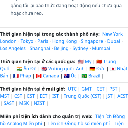
gắng tải lại báo thức đang hoạt động nếu chưa qua
hoặc chưa reo.
Thời gian hiện tại trong các thành phố này:
New York
·
London
·
Tokyo
·
Paris
·
Hong Kong
·
Singapore
·
Dubai
·
Los Angeles
·
Shanghai
·
Beijing
·
Sydney
·
Mumbai
Thời gian hiện tại ở các quốc gia:
🇺🇸 Mỹ
|
🇨🇳 Trung
Quốc
|
🇮🇳 Ấn Độ
|
🇬🇧 Vương quốc Anh
|
🇩🇪 Đức
|
🇯🇵 Nhật
Bản
|
🇫🇷 Pháp
|
🇨🇦 Canada
|
🇦🇺 Úc
|
🇧🇷 Brazil
|
Thời gian hiện tại ở
múi giờ
:
UTC
|
GMT
|
CET
|
PST
|
MST
|
CST
|
EST
|
EET
|
IST
|
Trung Quốc (CST)
|
JST
|
AEST
|
SAST
|
MSK
|
NZST
|
Miễn phí
tiện ích
dành cho quản trị web:
Tiện ích Đồng
hồ Analog Miễn phí
|
Tiện ích Đồng hồ số miễn phí
|
Tiện