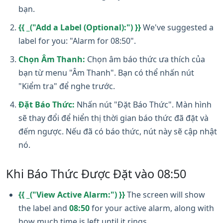
bạn.
{{ _("Add a Label (Optional):") }}
We've suggested a
label for you: "Alarm for 08:50".
Chọn Âm Thanh:
Chọn âm báo thức ưa thích của
bạn từ menu "Âm Thanh". Bạn có thể nhấn nút
"Kiểm tra" để nghe trước.
Đặt Báo Thức:
Nhấn nút "Đặt Báo Thức". Màn hình
sẽ thay đổi để hiển thị thời gian báo thức đã đặt và
đếm ngược. Nếu đã có báo thức, nút này sẽ cập nhật
nó.
Khi Báo Thức Được Đặt vào 08:50
{{ _("View Active Alarm:") }}
The screen will show
the label and
08:50
for your active alarm, along with
how much time is left until it rings.