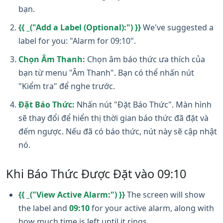
bạn.
{{ _("Add a Label (Optional):") }}
We've suggested a
label for you: "Alarm for 09:10".
Chọn Âm Thanh:
Chọn âm báo thức ưa thích của
bạn từ menu "Âm Thanh". Bạn có thể nhấn nút
"Kiểm tra" để nghe trước.
Đặt Báo Thức:
Nhấn nút "Đặt Báo Thức". Màn hình
sẽ thay đổi để hiển thị thời gian báo thức đã đặt và
đếm ngược. Nếu đã có báo thức, nút này sẽ cập nhật
nó.
Khi Báo Thức Được Đặt vào 09:10
{{ _("View Active Alarm:") }}
The screen will show
the label and
09:10
for your active alarm, along with
how much time is left until it rings.