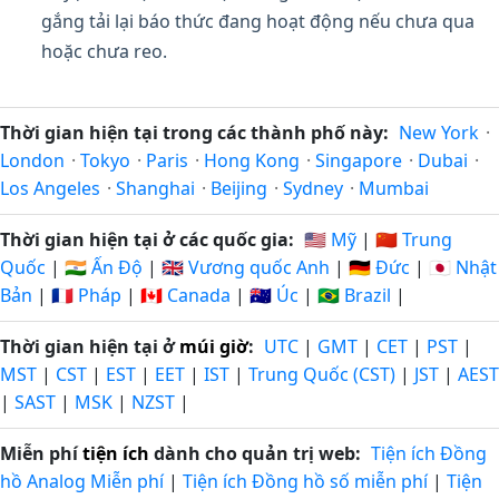
gắng tải lại báo thức đang hoạt động nếu chưa qua
hoặc chưa reo.
Thời gian hiện tại trong các thành phố này:
New York
·
London
·
Tokyo
·
Paris
·
Hong Kong
·
Singapore
·
Dubai
·
Los Angeles
·
Shanghai
·
Beijing
·
Sydney
·
Mumbai
Thời gian hiện tại ở các quốc gia:
🇺🇸 Mỹ
|
🇨🇳 Trung
Quốc
|
🇮🇳 Ấn Độ
|
🇬🇧 Vương quốc Anh
|
🇩🇪 Đức
|
🇯🇵 Nhật
Bản
|
🇫🇷 Pháp
|
🇨🇦 Canada
|
🇦🇺 Úc
|
🇧🇷 Brazil
|
Thời gian hiện tại ở
múi giờ
:
UTC
|
GMT
|
CET
|
PST
|
MST
|
CST
|
EST
|
EET
|
IST
|
Trung Quốc (CST)
|
JST
|
AEST
|
SAST
|
MSK
|
NZST
|
Miễn phí
tiện ích
dành cho quản trị web:
Tiện ích Đồng
hồ Analog Miễn phí
|
Tiện ích Đồng hồ số miễn phí
|
Tiện