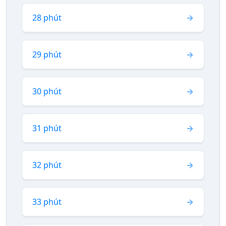
28 phút
29 phút
30 phút
31 phút
32 phút
33 phút