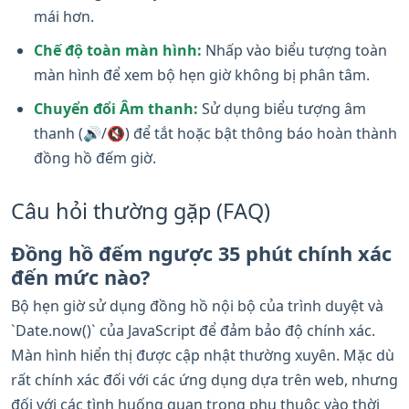
mái hơn.
Chế độ toàn màn hình:
Nhấp vào biểu tượng toàn
màn hình để xem bộ hẹn giờ không bị phân tâm.
Chuyển đổi Âm thanh:
Sử dụng biểu tượng âm
thanh (🔊/🔇) để tắt hoặc bật thông báo hoàn thành
đồng hồ đếm giờ.
Câu hỏi thường gặp (FAQ)
Đồng hồ đếm ngược 35 phút chính xác
đến mức nào?
Bộ hẹn giờ sử dụng đồng hồ nội bộ của trình duyệt và
`Date.now()` của JavaScript để đảm bảo độ chính xác.
Màn hình hiển thị được cập nhật thường xuyên. Mặc dù
rất chính xác đối với các ứng dụng dựa trên web, nhưng
đối với các tình huống quan trọng phụ thuộc vào thời