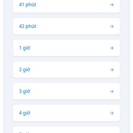
41 phút
42 phút
1 giờ
2 giờ
3 giờ
4 giờ