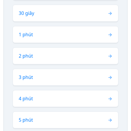
30 giây
1 phút
2 phút
3 phút
4 phút
5 phút