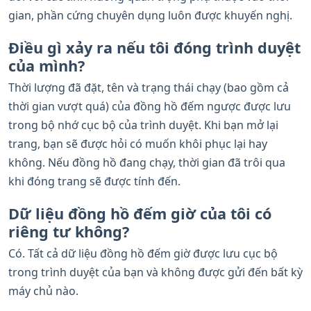
gian, phần cứng chuyên dụng luôn được khuyến nghị.
Điều gì xảy ra nếu tôi đóng trình duyệt
của mình?
Thời lượng đã đặt, tên và trạng thái chạy (bao gồm cả
thời gian vượt quá) của đồng hồ đếm ngược được lưu
trong bộ nhớ cục bộ của trình duyệt. Khi bạn mở lại
trang, bạn sẽ được hỏi có muốn khôi phục lại hay
không. Nếu đồng hồ đang chạy, thời gian đã trôi qua
khi đóng trang sẽ được tính đến.
Dữ liệu đồng hồ đếm giờ của tôi có
riêng tư không?
Có. Tất cả dữ liệu đồng hồ đếm giờ được lưu cục bộ
trong trình duyệt của bạn và không được gửi đến bất kỳ
máy chủ nào.