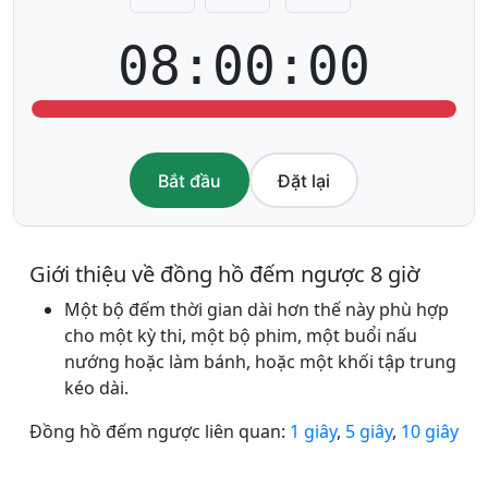
08:00:00
Bắt đầu
Đặt lại
Giới thiệu về đồng hồ đếm ngược 8 giờ
Một bộ đếm thời gian dài hơn thế này phù hợp
cho một kỳ thi, một bộ phim, một buổi nấu
nướng hoặc làm bánh, hoặc một khối tập trung
kéo dài.
Đồng hồ đếm ngược liên quan:
1 giây
,
5 giây
,
10 giây