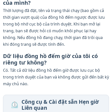
của mình?
Thời lượng đã đặt, tên và trạng thái chạy (bao gồm cả
thời gian vượt quá) của đồng hồ đếm ngược được lưu
trong bộ nhớ cục bộ của trình duyệt. Khi bạn mở lại
trang, bạn sẽ được hỏi có muốn khôi phục lại hay
không. Nếu đồng hồ đang chạy, thời gian đã trôi qua
khi đóng trang sẽ được tính đến.
Dữ liệu đồng hồ đếm giờ của tôi có
riêng tư không?
Có. Tất cả dữ liệu đồng hồ đếm giờ được lưu cục bộ
trong trình duyệt của bạn và không được gửi đến bất kỳ
máy chủ nào.
Công cụ & Cài đặt sẵn Hẹn giờ
⏲️
Liên quan