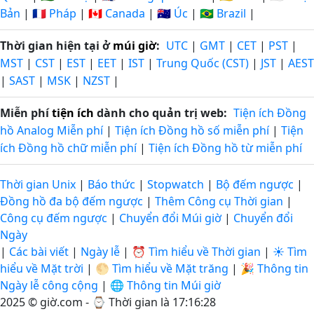
Bản
|
🇫🇷 Pháp
|
🇨🇦 Canada
|
🇦🇺 Úc
|
🇧🇷 Brazil
|
Thời gian hiện tại ở
múi giờ
:
UTC
|
GMT
|
CET
|
PST
|
MST
|
CST
|
EST
|
EET
|
IST
|
Trung Quốc (CST)
|
JST
|
AEST
|
SAST
|
MSK
|
NZST
|
Miễn phí
tiện ích
dành cho quản trị web:
Tiện ích Đồng
hồ Analog Miễn phí
|
Tiện ích Đồng hồ số miễn phí
|
Tiện
ích Đồng hồ chữ miễn phí
|
Tiện ích Đồng hồ từ miễn phí
Thời gian Unix
|
Báo thức
|
Stopwatch
|
Bộ đếm ngược
|
Đồng hồ đa bộ đếm ngược
|
Thêm Công cụ Thời gian
|
Công cụ đếm ngược
|
Chuyển đổi Múi giờ
|
Chuyển đổi
Ngày
|
Các bài viết
|
Ngày lễ
|
⏰ Tìm hiểu về Thời gian
|
☀️ Tìm
hiểu về Mặt trời
|
🌕 Tìm hiểu về Mặt trăng
|
🎉 Thông tin
Ngày lễ công cộng
|
🌐 Thông tin Múi giờ
2025 © giờ.com - ⌚
Thời gian là 17:16:28