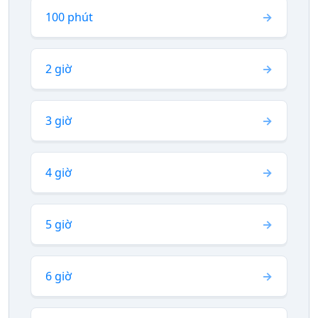
100 phút
2 giờ
3 giờ
4 giờ
5 giờ
6 giờ