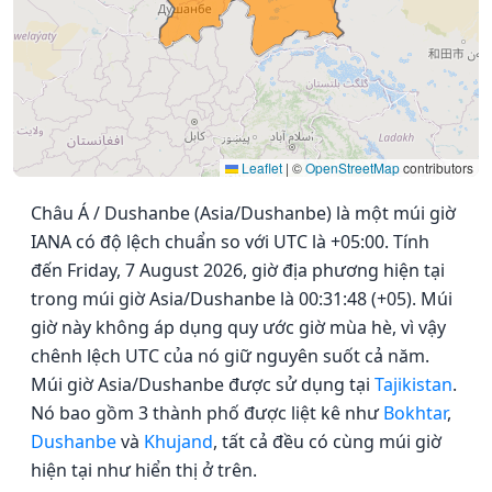
Leaflet
|
©
OpenStreetMap
contributors
Châu Á / Dushanbe (Asia/Dushanbe) là một múi giờ
IANA có độ lệch chuẩn so với UTC là +05:00. Tính
đến Friday, 7 August 2026, giờ địa phương hiện tại
trong múi giờ Asia/Dushanbe là 00:31:48 (+05). Múi
giờ này không áp dụng quy ước giờ mùa hè, vì vậy
chênh lệch UTC của nó giữ nguyên suốt cả năm.
Múi giờ Asia/Dushanbe được sử dụng tại
Tajikistan
.
Nó bao gồm 3 thành phố được liệt kê như
Bokhtar
,
Dushanbe
và
Khujand
, tất cả đều có cùng múi giờ
hiện tại như hiển thị ở trên.