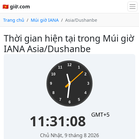
🇻🇳 giờ.com
Trang chủ
Múi giờ IANA
Asia/Dushanbe
Thời gian hiện tại trong Múi giờ
IANA Asia/Dushanbe
11:31:08
12
11
1
10
2
9
3
8
4
7
5
6
GMT+5
11:31:08
Chủ Nhật, 9 tháng 8 2026