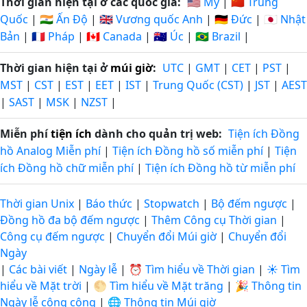
Thời gian hiện tại ở các quốc gia:
🇺🇸 Mỹ
|
🇨🇳 Trung
Quốc
|
🇮🇳 Ấn Độ
|
🇬🇧 Vương quốc Anh
|
🇩🇪 Đức
|
🇯🇵 Nhật
Bản
|
🇫🇷 Pháp
|
🇨🇦 Canada
|
🇦🇺 Úc
|
🇧🇷 Brazil
|
Thời gian hiện tại ở
múi giờ
:
UTC
|
GMT
|
CET
|
PST
|
MST
|
CST
|
EST
|
EET
|
IST
|
Trung Quốc (CST)
|
JST
|
AEST
|
SAST
|
MSK
|
NZST
|
Miễn phí
tiện ích
dành cho quản trị web:
Tiện ích Đồng
hồ Analog Miễn phí
|
Tiện ích Đồng hồ số miễn phí
|
Tiện
ích Đồng hồ chữ miễn phí
|
Tiện ích Đồng hồ từ miễn phí
Thời gian Unix
|
Báo thức
|
Stopwatch
|
Bộ đếm ngược
|
Đồng hồ đa bộ đếm ngược
|
Thêm Công cụ Thời gian
|
Công cụ đếm ngược
|
Chuyển đổi Múi giờ
|
Chuyển đổi
Ngày
|
Các bài viết
|
Ngày lễ
|
⏰ Tìm hiểu về Thời gian
|
☀️ Tìm
hiểu về Mặt trời
|
🌕 Tìm hiểu về Mặt trăng
|
🎉 Thông tin
Ngày lễ công cộng
|
🌐 Thông tin Múi giờ