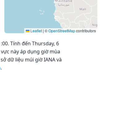
Leaflet
|
©
OpenStreetMap
contributors
1:00. Tính đến Thursday, 6
hu vực này áp dụng giờ mùa
 sở dữ liệu múi giờ IANA và
a
.