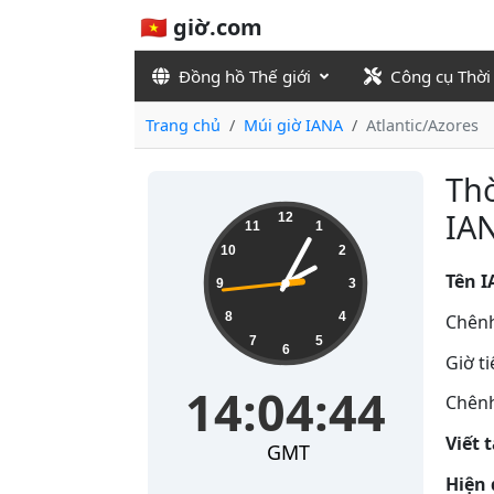
🇻🇳 giờ.com
Đồng hồ Thế giới
Công cụ Thời
Trang chủ
Múi giờ IANA
Atlantic/Azores
Thờ
14:04:44
IAN
12
11
1
10
2
Tên I
9
3
8
4
Chênh
7
5
6
Giờ t
14:04:44
Chênh
Viết 
GMT
Hiện 