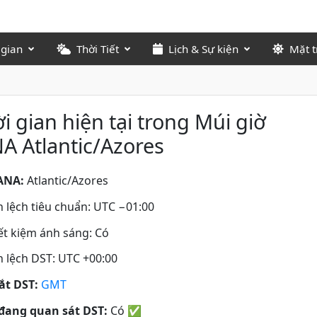
 gian
Thời Tiết
Lịch & Sự kiện
Mặt t
i gian hiện tại trong Múi giờ
A Atlantic/Azores
ANA:
Atlantic/Azores
 lệch tiêu chuẩn: UTC −01:00
iết kiệm ánh sáng: Có
 lệch DST: UTC +00:00
tắt DST:
GMT
đang quan sát DST:
Có
✅