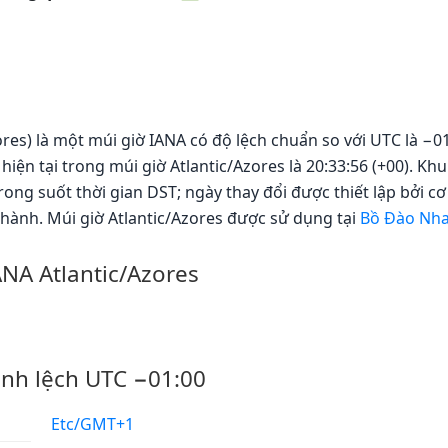
zores) là một múi giờ IANA có độ lệch chuẩn so với UTC là −0
hiện tại trong múi giờ Atlantic/Azores là 20:33:56 (+00). K
ong suốt thời gian DST; ngày thay đổi được thiết lập bởi cơ
hành. Múi giờ Atlantic/Azores được sử dụng tại
Bồ Đào Nh
ANA Atlantic/Azores
ênh lệch UTC −01:00
Etc/GMT+1