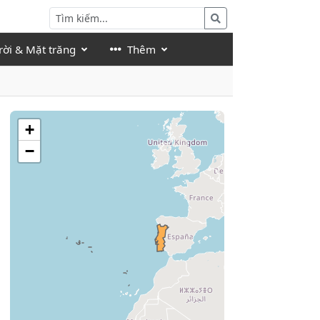
rời & Mặt trăng
Thêm
+
−