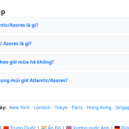
ặp
ntic/Azores là gì?
/ Azores là gì?
 theo giờ mùa hè không?
ụng múi giờ Atlantic/Azores?
ày:
New York
·
London
·
Tokyo
·
Paris
·
Hong Kong
·
Singa
|
🇨🇳 Trung Quốc
|
🇮🇳 Ấn Độ
|
🇬🇧 Vương quốc Anh
|
🇩🇪 Đứ