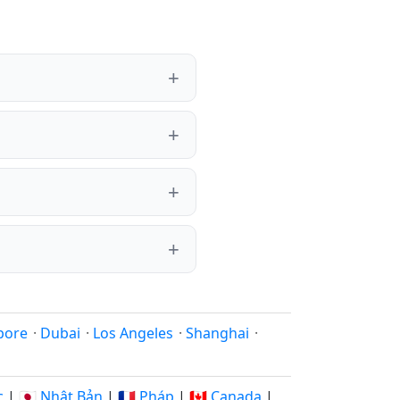
pore
·
Dubai
·
Los Angeles
·
Shanghai
·
c
|
🇯🇵 Nhật Bản
|
🇫🇷 Pháp
|
🇨🇦 Canada
|