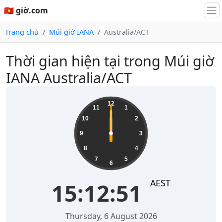
🇻🇳 giờ.com
Trang chủ
Múi giờ IANA
Australia/ACT
Thời gian hiện tại trong Múi giờ
IANA Australia/ACT
12
11
1
10
2
9
3
8
4
7
5
6
AEST
15:12:51
Thursday, 6 August 2026