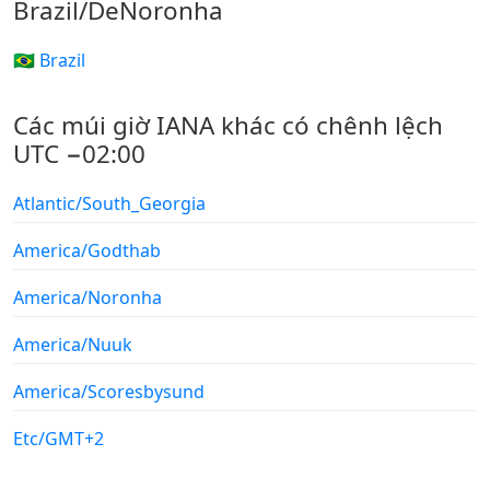
Brazil/DeNoronha
🇧🇷 Brazil
Các múi giờ IANA khác có chênh lệch
UTC −02:00
Atlantic/South_Georgia
America/Godthab
America/Noronha
America/Nuuk
America/Scoresbysund
Etc/GMT+2