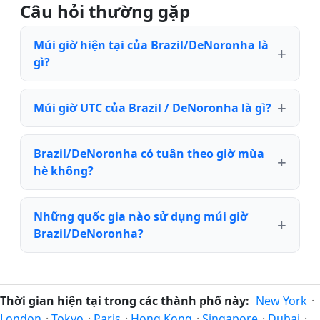
Câu hỏi thường gặp
Múi giờ hiện tại của Brazil/DeNoronha là
gì?
Múi giờ UTC của Brazil / DeNoronha là gì?
Brazil/DeNoronha có tuân theo giờ mùa
hè không?
Những quốc gia nào sử dụng múi giờ
Brazil/DeNoronha?
Thời gian hiện tại trong các thành phố này:
New York
·
London
·
Tokyo
·
Paris
·
Hong Kong
·
Singapore
·
Dubai
·