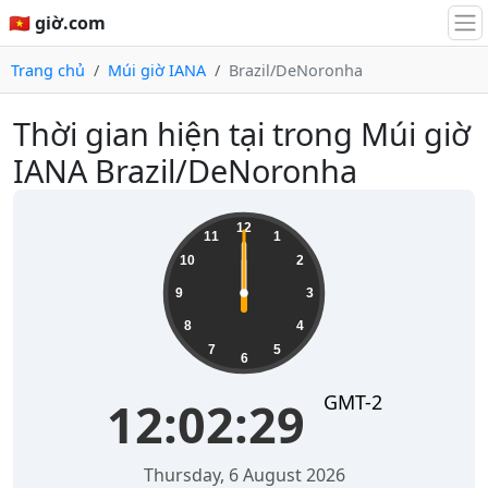
🇻🇳 giờ.com
Trang chủ
Múi giờ IANA
Brazil/DeNoronha
Thời gian hiện tại trong Múi giờ
IANA Brazil/DeNoronha
12
11
1
10
2
9
3
8
4
7
5
6
GMT-2
12:02:29
Thursday, 6 August 2026