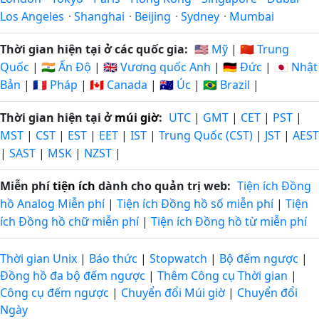
Los Angeles
·
Shanghai
·
Beijing
·
Sydney
·
Mumbai
Thời gian hiện tại ở các quốc gia:
🇺🇸 Mỹ
|
🇨🇳 Trung
Quốc
|
🇮🇳 Ấn Độ
|
🇬🇧 Vương quốc Anh
|
🇩🇪 Đức
|
🇯🇵 Nhật
Bản
|
🇫🇷 Pháp
|
🇨🇦 Canada
|
🇦🇺 Úc
|
🇧🇷 Brazil
|
Thời gian hiện tại ở
múi giờ
:
UTC
|
GMT
|
CET
|
PST
|
MST
|
CST
|
EST
|
EET
|
IST
|
Trung Quốc (CST)
|
JST
|
AEST
|
SAST
|
MSK
|
NZST
|
Miễn phí
tiện ích
dành cho quản trị web:
Tiện ích Đồng
hồ Analog Miễn phí
|
Tiện ích Đồng hồ số miễn phí
|
Tiện
ích Đồng hồ chữ miễn phí
|
Tiện ích Đồng hồ từ miễn phí
Thời gian Unix
|
Báo thức
|
Stopwatch
|
Bộ đếm ngược
|
Đồng hồ đa bộ đếm ngược
|
Thêm Công cụ Thời gian
|
Công cụ đếm ngược
|
Chuyển đổi Múi giờ
|
Chuyển đổi
Ngày