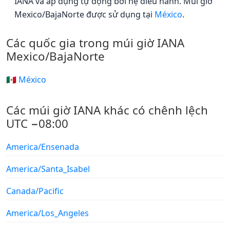
IANA và áp dụng tự động bởi hệ điều hành. Múi giờ
Mexico/BajaNorte được sử dụng tại
México
.
Các quốc gia trong múi giờ IANA
Mexico/BajaNorte
🇲🇽 México
Các múi giờ IANA khác có chênh lệch
UTC −08:00
America/Ensenada
America/Santa_Isabel
Canada/Pacific
America/Los_Angeles