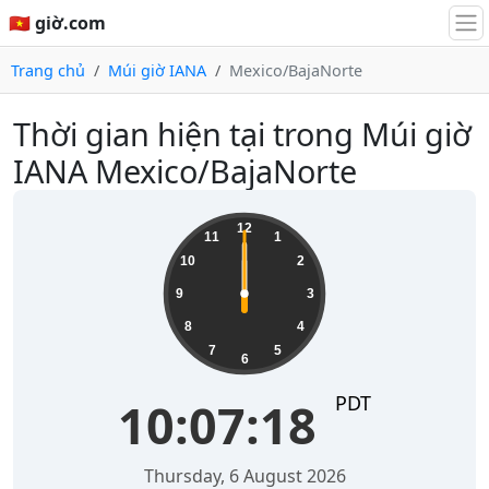
🇻🇳 giờ.com
Trang chủ
Múi giờ IANA
Mexico/BajaNorte
Thời gian hiện tại trong Múi giờ
IANA Mexico/BajaNorte
12
11
1
10
2
9
3
8
4
7
5
6
PDT
10:07:18
Thursday, 6 August 2026