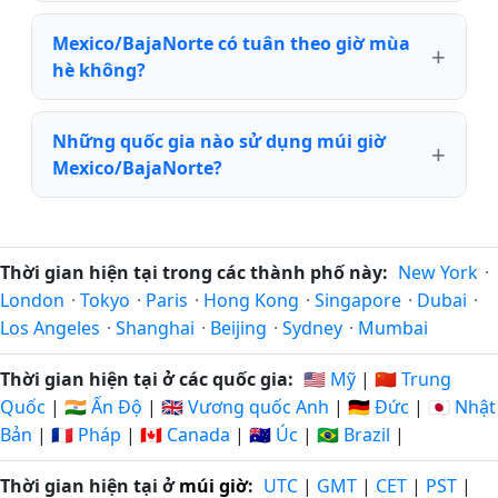
Mexico/BajaNorte có tuân theo giờ mùa
hè không?
Những quốc gia nào sử dụng múi giờ
Mexico/BajaNorte?
Thời gian hiện tại trong các thành phố này:
New York
·
London
·
Tokyo
·
Paris
·
Hong Kong
·
Singapore
·
Dubai
·
Los Angeles
·
Shanghai
·
Beijing
·
Sydney
·
Mumbai
Thời gian hiện tại ở các quốc gia:
🇺🇸 Mỹ
|
🇨🇳 Trung
Quốc
|
🇮🇳 Ấn Độ
|
🇬🇧 Vương quốc Anh
|
🇩🇪 Đức
|
🇯🇵 Nhật
Bản
|
🇫🇷 Pháp
|
🇨🇦 Canada
|
🇦🇺 Úc
|
🇧🇷 Brazil
|
Thời gian hiện tại ở
múi giờ
:
UTC
|
GMT
|
CET
|
PST
|