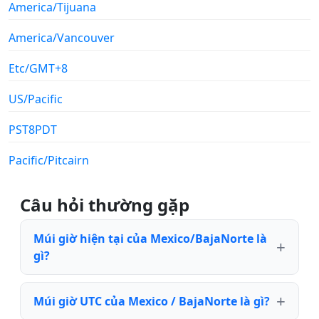
America/Tijuana
America/Vancouver
Etc/GMT+8
US/Pacific
PST8PDT
Pacific/Pitcairn
Câu hỏi thường gặp
Múi giờ hiện tại của Mexico/BajaNorte là
gì?
Múi giờ UTC của Mexico / BajaNorte là gì?