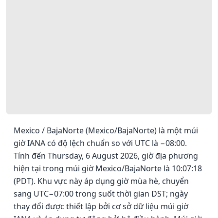
Mexico / BajaNorte (Mexico/BajaNorte) là một múi
giờ IANA có độ lệch chuẩn so với UTC là −08:00.
Tính đến Thursday, 6 August 2026, giờ địa phương
hiện tại trong múi giờ Mexico/BajaNorte là 10:07:18
(PDT). Khu vực này áp dụng giờ mùa hè, chuyển
sang UTC−07:00 trong suốt thời gian DST; ngày
thay đổi được thiết lập bởi cơ sở dữ liệu múi giờ