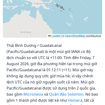
Leaflet
|
©
OpenStreetMap
contributors
Thái Bình Dương / Guadalcanal
(Pacific/Guadalcanal) là một múi giờ IANA có độ
lệch chuẩn so với UTC là +11:00. Tính đến Friday, 7
August 2026, giờ địa phương hiện tại trong múi giờ
Pacific/Guadalcanal là 01:12:11 (+11). Múi giờ này
không áp dụng quy ước giờ mùa hè, vì vậy chênh
lệch UTC của nó giữ nguyên suốt cả năm. Múi giờ
Pacific/Guadalcanal được sử dụng trên 2 quốc gia,
bao gồm
Micronesia
và
Quần đảo Solomon
. Nó bao
gồm 1 thành phố được liệt kê như
Honiara
, tất cả