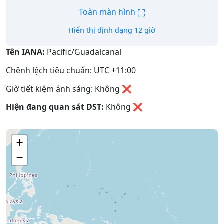
⛶
Toàn màn hình
Hiển thị định dạng 12 giờ
Tên IANA:
Pacific/Guadalcanal
Chênh lệch tiêu chuẩn: UTC +11:00
Giờ tiết kiệm ánh sáng: Không ❌
Hiện đang quan sát DST:
Không
❌
+
−