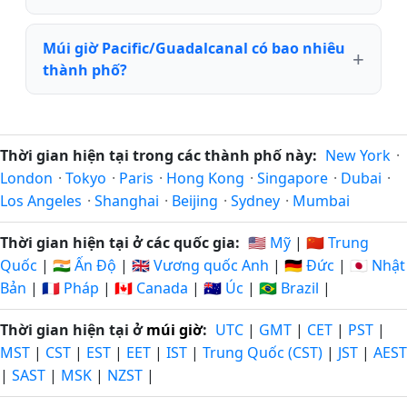
Múi giờ Pacific/Guadalcanal có bao nhiêu
thành phố?
Thời gian hiện tại trong các thành phố này:
New York
·
London
·
Tokyo
·
Paris
·
Hong Kong
·
Singapore
·
Dubai
·
Los Angeles
·
Shanghai
·
Beijing
·
Sydney
·
Mumbai
Thời gian hiện tại ở các quốc gia:
🇺🇸 Mỹ
|
🇨🇳 Trung
Quốc
|
🇮🇳 Ấn Độ
|
🇬🇧 Vương quốc Anh
|
🇩🇪 Đức
|
🇯🇵 Nhật
Bản
|
🇫🇷 Pháp
|
🇨🇦 Canada
|
🇦🇺 Úc
|
🇧🇷 Brazil
|
Thời gian hiện tại ở
múi giờ
:
UTC
|
GMT
|
CET
|
PST
|
MST
|
CST
|
EST
|
EET
|
IST
|
Trung Quốc (CST)
|
JST
|
AEST
|
SAST
|
MSK
|
NZST
|