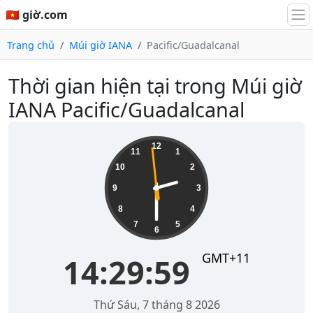
🇻🇳 giờ.com
Trang chủ
Múi giờ IANA
Pacific/Guadalcanal
Thời gian hiện tại trong Múi giờ
IANA Pacific/Guadalcanal
14:30:00
12
11
1
10
2
9
3
8
4
7
5
6
GMT+11
14:30:00
Thứ Sáu, 7 tháng 8 2026