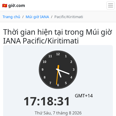
🇻🇳 giờ.com
Trang chủ
Múi giờ IANA
Pacific/Kiritimati
Thời gian hiện tại trong Múi giờ
IANA Pacific/Kiritimati
17:18:31
12
11
1
10
2
9
3
8
4
7
5
6
GMT+14
17:18:31
Thứ Sáu, 7 tháng 8 2026