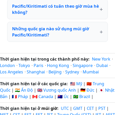
Pacific/Kiritimati có tuân theo giờ mùa hè
không?
Những quốc gia nào sử dụng múi giờ
Pacific/Kiritimati?
Thời gian hiện tại trong các thành phố này:
New York
·
London
·
Tokyo
·
Paris
·
Hong Kong
·
Singapore
·
Dubai
·
Los Angeles
·
Shanghai
·
Beijing
·
Sydney
·
Mumbai
Thời gian hiện tại ở các quốc gia:
🇺🇸 Mỹ
|
🇨🇳 Trung
Quốc
|
🇮🇳 Ấn Độ
|
🇬🇧 Vương quốc Anh
|
🇩🇪 Đức
|
🇯🇵 Nhật
Bản
|
🇫🇷 Pháp
|
🇨🇦 Canada
|
🇦🇺 Úc
|
🇧🇷 Brazil
|
Thời gian hiện tại ở
múi giờ
:
UTC
|
GMT
|
CET
|
PST
|
MST
|
CST
|
EST
|
EET
|
IST
|
Trung Quốc (CST)
|
JST
|
AEST