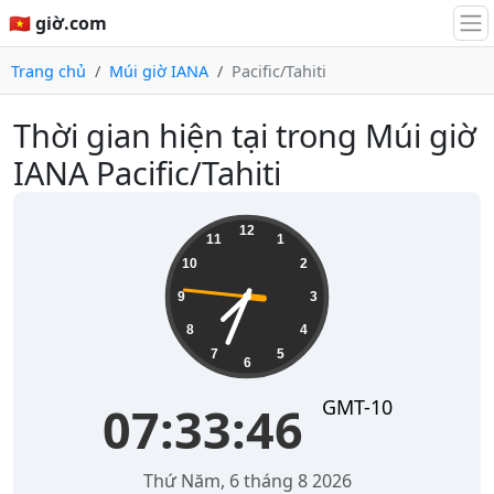
🇻🇳 giờ.com
Trang chủ
Múi giờ IANA
Pacific/Tahiti
Thời gian hiện tại trong Múi giờ
IANA Pacific/Tahiti
07:33:46
12
11
1
10
2
9
3
8
4
7
5
6
GMT-10
07:33:46
Thứ Năm, 6 tháng 8 2026