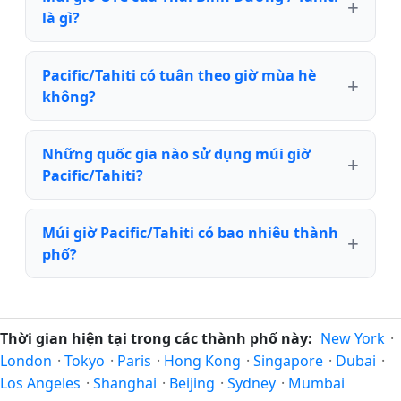
là gì?
Pacific/Tahiti có tuân theo giờ mùa hè
không?
Những quốc gia nào sử dụng múi giờ
Pacific/Tahiti?
Múi giờ Pacific/Tahiti có bao nhiêu thành
phố?
Thời gian hiện tại trong các thành phố này:
New York
·
London
·
Tokyo
·
Paris
·
Hong Kong
·
Singapore
·
Dubai
·
Los Angeles
·
Shanghai
·
Beijing
·
Sydney
·
Mumbai