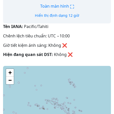
⛶
Toàn màn hình
Hiển thị định dạng 12 giờ
Tên IANA:
Pacific/Tahiti
Chênh lệch tiêu chuẩn: UTC −10:00
Giờ tiết kiệm ánh sáng: Không ❌
Hiện đang quan sát DST:
Không
❌
+
−