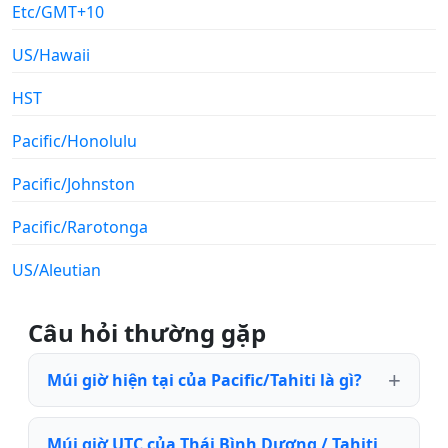
Etc/GMT+10
US/Hawaii
HST
Pacific/Honolulu
Pacific/Johnston
Pacific/Rarotonga
US/Aleutian
Câu hỏi thường gặp
Múi giờ hiện tại của Pacific/Tahiti là gì?
Múi giờ UTC của Thái Bình Dương / Tahiti