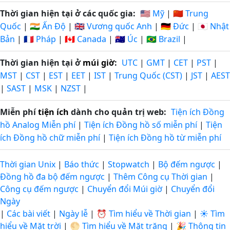
Thời gian hiện tại ở các quốc gia:
🇺🇸 Mỹ
|
🇨🇳 Trung
Quốc
|
🇮🇳 Ấn Độ
|
🇬🇧 Vương quốc Anh
|
🇩🇪 Đức
|
🇯🇵 Nhật
Bản
|
🇫🇷 Pháp
|
🇨🇦 Canada
|
🇦🇺 Úc
|
🇧🇷 Brazil
|
Thời gian hiện tại ở
múi giờ
:
UTC
|
GMT
|
CET
|
PST
|
MST
|
CST
|
EST
|
EET
|
IST
|
Trung Quốc (CST)
|
JST
|
AEST
|
SAST
|
MSK
|
NZST
|
Miễn phí
tiện ích
dành cho quản trị web:
Tiện ích Đồng
hồ Analog Miễn phí
|
Tiện ích Đồng hồ số miễn phí
|
Tiện
ích Đồng hồ chữ miễn phí
|
Tiện ích Đồng hồ từ miễn phí
Thời gian Unix
|
Báo thức
|
Stopwatch
|
Bộ đếm ngược
|
Đồng hồ đa bộ đếm ngược
|
Thêm Công cụ Thời gian
|
Công cụ đếm ngược
|
Chuyển đổi Múi giờ
|
Chuyển đổi
Ngày
|
Các bài viết
|
Ngày lễ
|
⏰ Tìm hiểu về Thời gian
|
☀️ Tìm
hiểu về Mặt trời
|
🌕 Tìm hiểu về Mặt trăng
|
🎉 Thông tin