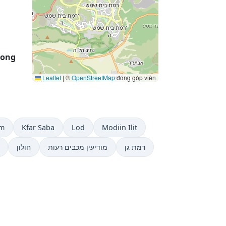
rong
Leaflet
|
©
OpenStreetMap
đóng góp viên
em
Kfar Saba
Lod
Modiin Ilit
רמת גן
מודיעין מכבים רעות
חולון