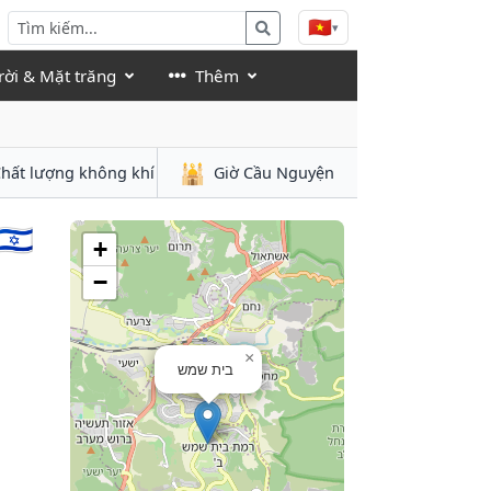
🇻🇳
▾
rời & Mặt trăng
Thêm
🕌
hất lượng không khí
Giờ Cầu Nguyện
Israel 🇮🇱
+
−
×
בית שמש