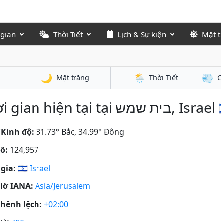
 gian
Thời Tiết
Lịch & Sự kiện
Mặt t
🌙
🌦️
💨
Mặt trăng
Thời Tiết
C
Thời gian hiện tại tại בית שמש, 
/Kinh độ:
31.73° Bắc, 34.99° Đông
ố:
124,957
gia:
🇮🇱
Israel
iờ IANA:
Asia/Jerusalem
hênh lệch:
+02:00