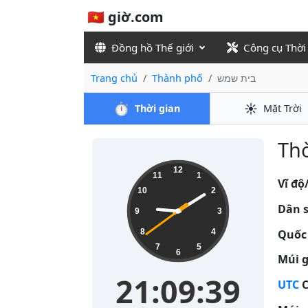
🇻🇳 giờ.com
Đồng hồ Thế giới
Công cụ Thời
Trang chủ
Thành phố
בית שמש
⏱️
☀️
Thời gian
Mặt Trời
21:09:40
12
11
1
Vĩ độ
10
2
Dân s
9
3
Quốc 
8
4
7
5
6
Múi g
21:09:40
UTC
C