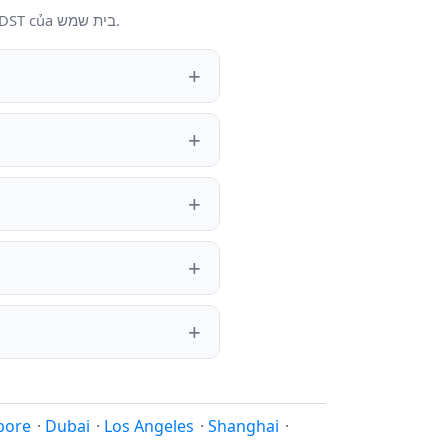
Câu trả lời được làm mới mỗi lần yêu cầu dựa trên giờ địa phương hiện tại, múi giờ và trạng thái DST của בית שמש.
pore
·
Dubai
·
Los Angeles
·
Shanghai
·