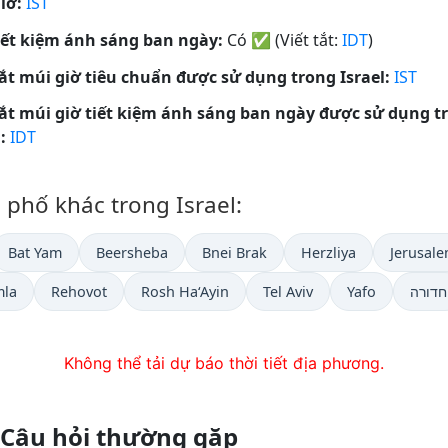
iờ:
IST
iết kiệm ánh sáng ban ngày:
Có
✅
(Viết tắt:
IDT
)
tắt múi giờ tiêu chuẩn được sử dụng trong Israel:
IST
tắt múi giờ tiết kiệm ánh sáng ban ngày được sử dụng t
:
IDT
h phố khác trong Israel:
Bat Yam
Beersheba
Bnei Brak
Herzliya
Jerusal
mla
Rehovot
Rosh Ha‘Ayin
Tel Aviv
Yafo
חדורה
Không thể tải dự báo thời tiết địa phương.
tại בית שמש — Câu hỏi thường gặp