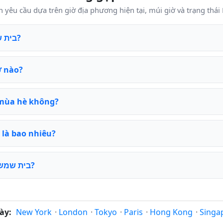
Bây giờ là mấy giờ ở בית שמש?
giờ nào?
giờ mùa hè không?
Múi giờ UTC của בית שמש là bao nhiêu?
Khi nào ngày thay đổi ở בית שמש?
ày:
New York
·
London
·
Tokyo
·
Paris
·
Hong Kong
·
Singa