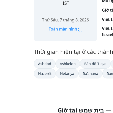
Múi g
IST
Giờ t
Viết 
Thứ Sáu, 7 tháng 8, 2026
Viết 
⛶
Toàn màn hình
Israel
Thời gian hiện tại ở các thàn
Ashdod
Ashkelon
Bản đồ Tiqva
Nazerét
Netanya
Ra'anana
Ra
Giờ 