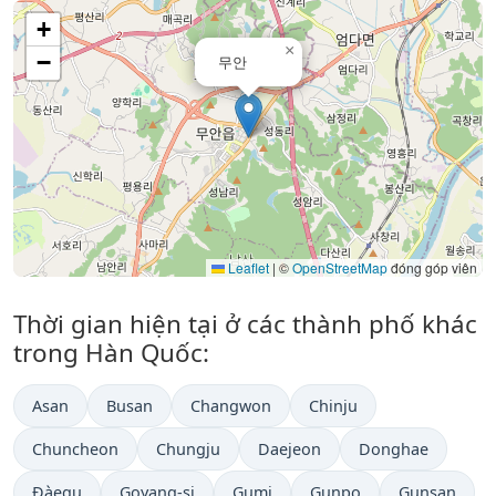
+
×
−
무안
Leaflet
|
©
OpenStreetMap
đóng góp viên
Thời gian hiện tại ở các thành phố khác
trong Hàn Quốc:
Asan
Busan
Changwon
Chinju
Chuncheon
Chungju
Daejeon
Donghae
Đàegu
Goyang-si
Gumi
Gunpo
Gunsan