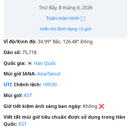
Thứ Bảy, 8 tháng 8, 2026
⛶
Toàn màn hình
Hiển thị định dạng 12 giờ
Vĩ độ/Kinh độ:
34.99° Bắc, 126.48° Đông
Dân số:
75,718
Quốc gia:
🇰🇷
Hàn Quốc
Múi giờ IANA:
Asia/Seoul
UTC
Chênh lệch:
+09:00
Múi giờ:
KST
Giờ tiết kiệm ánh sáng ban ngày:
Không
❌
Viết tắt múi giờ tiêu chuẩn được sử dụng trong Hàn
Quốc:
KST