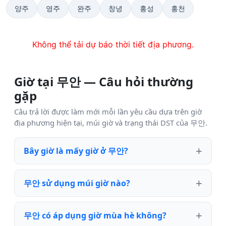
양주
영주
완주
창녕
홍성
홍천
Không thể tải dự báo thời tiết địa phương.
Giờ tại 무안 — Câu hỏi thường
gặp
Câu trả lời được làm mới mỗi lần yêu cầu dựa trên giờ
địa phương hiện tại, múi giờ và trạng thái DST của 무안.
Bây giờ là mấy giờ ở 무안?
무안 sử dụng múi giờ nào?
무안 có áp dụng giờ mùa hè không?