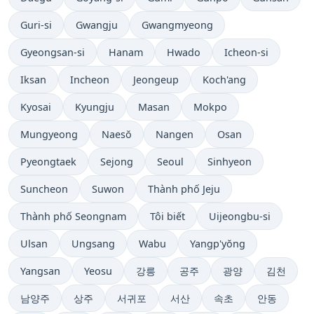
Guri-si
Gwangju
Gwangmyeong
Gyeongsan-si
Hanam
Hwado
Icheon-si
Iksan
Incheon
Jeongeup
Koch'ang
Kyosai
Kyungju
Masan
Mokpo
Mungyeong
Naesŏ
Nangen
Osan
Pyeongtaek
Sejong
Seoul
Sinhyeon
Suncheon
Suwon
Thành phố Jeju
Thành phố Seongnam
Tôi biết
Uijeongbu-si
Ulsan
Ungsang
Wabu
Yangp'yŏng
Yangsan
Yeosu
강릉
공주
광양
김천
남양주
상주
서귀포
서산
속초
안동