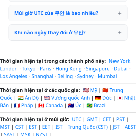
Múi giờ UTC của 무안 là bao nhiêu?
Khi nào ngày thay đổi ở 무안?
Thời gian hiện tại trong các thành phố này:
New York
·
London
·
Tokyo
·
Paris
·
Hong Kong
·
Singapore
·
Dubai
·
Los Angeles
·
Shanghai
·
Beijing
·
Sydney
·
Mumbai
Thời gian hiện tại ở các quốc gia:
🇺🇸 Mỹ
|
🇨🇳 Trung
Quốc
|
🇮🇳 Ấn Độ
|
🇬🇧 Vương quốc Anh
|
🇩🇪 Đức
|
🇯🇵 Nhật
Bản
|
🇫🇷 Pháp
|
🇨🇦 Canada
|
🇦🇺 Úc
|
🇧🇷 Brazil
|
Thời gian hiện tại ở
múi giờ
:
UTC
|
GMT
|
CET
|
PST
|
MST
|
CST
|
EST
|
EET
|
IST
|
Trung Quốc (CST)
|
JST
|
AEST
|
SAST
|
MSK
|
NZST
|