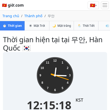
🇻🇳
🇻🇳 giờ.com
▾
Trang chủ
Thành phố
무안
⏱️
Thời gian
☀️
Mặt Trời
🌙
Mặt trăng
🌦️
Thời Tiết
💨
Thời gian hiện tại tại 무안, Hàn
Quốc 🇰🇷
12:15:18
12
11
1
10
2
9
3
8
4
7
5
6
KST
12:15:18