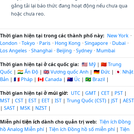
gắng tải lại báo thức đang hoạt động nếu chưa qua
hoặc chưa reo.
Thời gian hiện tại trong các thành phố này:
New York
·
London
·
Tokyo
·
Paris
·
Hong Kong
·
Singapore
·
Dubai
·
Los Angeles
·
Shanghai
·
Beijing
·
Sydney
·
Mumbai
Thời gian hiện tại ở các quốc gia:
🇺🇸 Mỹ
|
🇨🇳 Trung
Quốc
|
🇮🇳 Ấn Độ
|
🇬🇧 Vương quốc Anh
|
🇩🇪 Đức
|
🇯🇵 Nhật
Bản
|
🇫🇷 Pháp
|
🇨🇦 Canada
|
🇦🇺 Úc
|
🇧🇷 Brazil
|
Thời gian hiện tại ở
múi giờ
:
UTC
|
GMT
|
CET
|
PST
|
MST
|
CST
|
EST
|
EET
|
IST
|
Trung Quốc (CST)
|
JST
|
AEST
|
SAST
|
MSK
|
NZST
|
Miễn phí
tiện ích
dành cho quản trị web:
Tiện ích Đồng
hồ Analog Miễn phí
|
Tiện ích Đồng hồ số miễn phí
|
Tiện