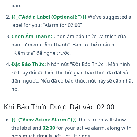
bạn.
{{ _("Add a Label (Optional):") }}
We've suggested a
label for you: "Alarm for 02:00".
Chọn Âm Thanh:
Chọn âm báo thức ưa thích của
bạn từ menu "Âm Thanh". Bạn có thể nhấn nút
"Kiểm tra" để nghe trước.
Đặt Báo Thức:
Nhấn nút "Đặt Báo Thức". Màn hình
sẽ thay đổi để hiển thị thời gian báo thức đã đặt và
đếm ngược. Nếu đã có báo thức, nút này sẽ cập nhật
nó.
Khi Báo Thức Được Đặt vào 02:00
{{ _("View Active Alarm:") }}
The screen will show
the label and
02:00
for your active alarm, along with
how much time is left until it rings.