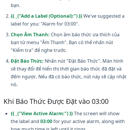
bạn.
{{ _("Add a Label (Optional):") }}
We've suggested a
label for you: "Alarm for 03:00".
Chọn Âm Thanh:
Chọn âm báo thức ưa thích của
bạn từ menu "Âm Thanh". Bạn có thể nhấn nút
"Kiểm tra" để nghe trước.
Đặt Báo Thức:
Nhấn nút "Đặt Báo Thức". Màn hình
sẽ thay đổi để hiển thị thời gian báo thức đã đặt và
đếm ngược. Nếu đã có báo thức, nút này sẽ cập nhật
nó.
Khi Báo Thức Được Đặt vào 03:00
{{ _("View Active Alarm:") }}
The screen will show
the label and
03:00
for your active alarm, along with
how much time is left until it rings.