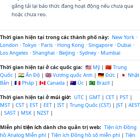
gắng tải lại báo thức đang hoạt động nếu chưa qua
hoặc chưa reo.
Thời gian hiện tại trong các thành phố này:
New York
·
London
·
Tokyo
·
Paris
·
Hong Kong
·
Singapore
·
Dubai
·
Los Angeles
·
Shanghai
·
Beijing
·
Sydney
·
Mumbai
Thời gian hiện tại ở các quốc gia:
🇺🇸 Mỹ
|
🇨🇳 Trung
Quốc
|
🇮🇳 Ấn Độ
|
🇬🇧 Vương quốc Anh
|
🇩🇪 Đức
|
🇯🇵 Nhật
Bản
|
🇫🇷 Pháp
|
🇨🇦 Canada
|
🇦🇺 Úc
|
🇧🇷 Brazil
|
Thời gian hiện tại ở
múi giờ
:
UTC
|
GMT
|
CET
|
PST
|
MST
|
CST
|
EST
|
EET
|
IST
|
Trung Quốc (CST)
|
JST
|
AEST
|
SAST
|
MSK
|
NZST
|
Miễn phí
tiện ích
dành cho quản trị web:
Tiện ích Đồng
hồ Analog Miễn phí
|
Tiện ích Đồng hồ số miễn phí
|
Tiện