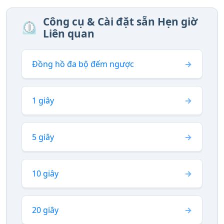
Công cụ & Cài đặt sẵn Hẹn giờ
⏲️
Liên quan
Đồng hồ đa bộ đếm ngược
1 giây
5 giây
10 giây
20 giây