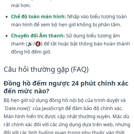
mái hơn.
Chế độ toàn màn hình:
Nhấp vào biểu tượng toàn
màn hình để xem bộ hẹn giờ không bị phân tâm.
Chuyển đổi Âm thanh:
Sử dụng biểu tượng âm
thanh (🔊/🔇) để tắt hoặc bật thông báo hoàn thành
đồng hồ đếm giờ.
Câu hỏi thường gặp (FAQ)
Đồng hồ đếm ngược 24 phút chính xác
đến mức nào?
Bộ hẹn giờ sử dụng đồng hồ nội bộ của trình duyệt và
`Date.now()` của JavaScript để đảm bảo độ chính xác.
Màn hình hiển thị được cập nhật thường xuyên. Mặc dù
rất chính xác đối với các ứng dụng dựa trên web, nhưng
đối với các tình huống quan trọng phụ thuộc vào thời