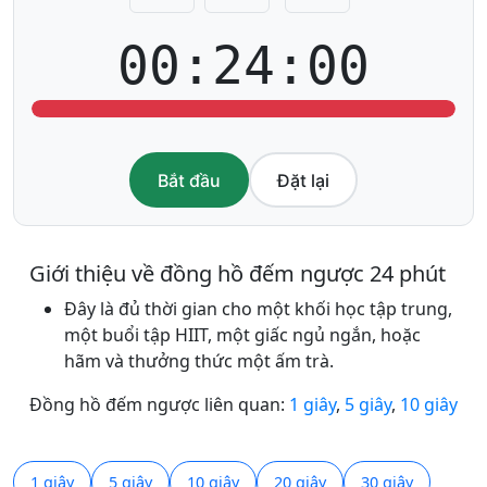
00:24:00
Bắt đầu
Đặt lại
Giới thiệu về đồng hồ đếm ngược 24 phút
Đây là đủ thời gian cho một khối học tập trung,
một buổi tập HIIT, một giấc ngủ ngắn, hoặc
hãm và thưởng thức một ấm trà.
Đồng hồ đếm ngược liên quan:
1 giây
,
5 giây
,
10 giây
1 giây
5 giây
10 giây
20 giây
30 giây