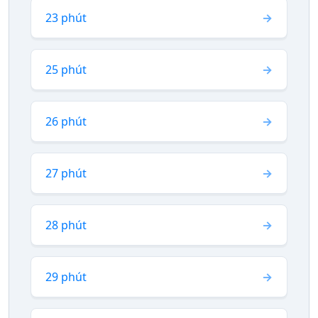
23 phút
25 phút
26 phút
27 phút
28 phút
29 phút