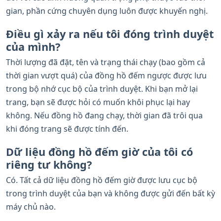
gian, phần cứng chuyên dụng luôn được khuyến nghị.
Điều gì xảy ra nếu tôi đóng trình duyệt
của mình?
Thời lượng đã đặt, tên và trạng thái chạy (bao gồm cả
thời gian vượt quá) của đồng hồ đếm ngược được lưu
trong bộ nhớ cục bộ của trình duyệt. Khi bạn mở lại
trang, bạn sẽ được hỏi có muốn khôi phục lại hay
không. Nếu đồng hồ đang chạy, thời gian đã trôi qua
khi đóng trang sẽ được tính đến.
Dữ liệu đồng hồ đếm giờ của tôi có
riêng tư không?
Có. Tất cả dữ liệu đồng hồ đếm giờ được lưu cục bộ
trong trình duyệt của bạn và không được gửi đến bất kỳ
máy chủ nào.