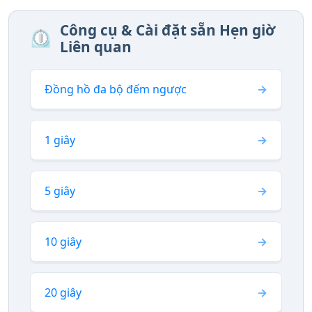
Công cụ & Cài đặt sẵn Hẹn giờ
⏲️
Liên quan
Đồng hồ đa bộ đếm ngược
1 giây
5 giây
10 giây
20 giây