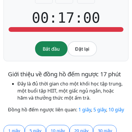
00:17:00
Bắt đầu
Đặt lại
Giới thiệu về đồng hồ đếm ngược 17 phút
Đây là đủ thời gian cho một khối học tập trung,
một buổi tập HIIT, một giấc ngủ ngắn, hoặc
hãm và thưởng thức một ấm trà.
Đồng hồ đếm ngược liên quan:
1 giây
,
5 giây
,
10 giây
1 giây
5 giây
10 giây
20 giây
30 giây