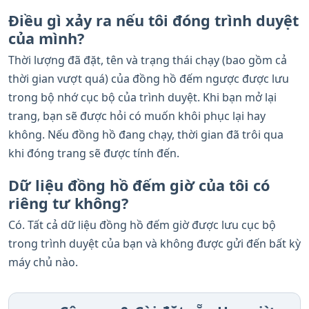
Điều gì xảy ra nếu tôi đóng trình duyệt
của mình?
Thời lượng đã đặt, tên và trạng thái chạy (bao gồm cả
thời gian vượt quá) của đồng hồ đếm ngược được lưu
trong bộ nhớ cục bộ của trình duyệt. Khi bạn mở lại
trang, bạn sẽ được hỏi có muốn khôi phục lại hay
không. Nếu đồng hồ đang chạy, thời gian đã trôi qua
khi đóng trang sẽ được tính đến.
Dữ liệu đồng hồ đếm giờ của tôi có
riêng tư không?
Có. Tất cả dữ liệu đồng hồ đếm giờ được lưu cục bộ
trong trình duyệt của bạn và không được gửi đến bất kỳ
máy chủ nào.