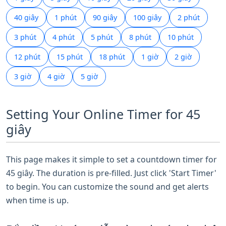
40 giây
1 phút
90 giây
100 giây
2 phút
3 phút
4 phút
5 phút
8 phút
10 phút
12 phút
15 phút
18 phút
1 giờ
2 giờ
3 giờ
4 giờ
5 giờ
Setting Your Online Timer for 45
giây
This page makes it simple to set a countdown timer for
45 giây. The duration is pre-filled. Just click 'Start Timer'
to begin. You can customize the sound and get alerts
when time is up.