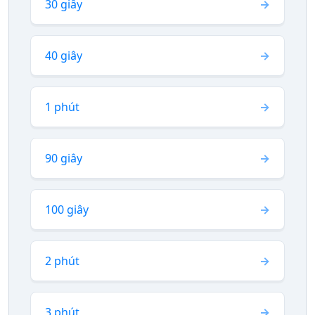
30 giây
40 giây
1 phút
90 giây
100 giây
2 phút
3 phút