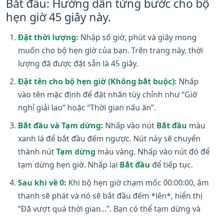
Bắt đầu: Hướng dẫn từng bước cho bộ
hẹn giờ 45 giây này.
Đặt thời lượng:
Nhập số giờ, phút và giây mong
muốn cho bộ hẹn giờ của bạn. Trên trang này, thời
lượng đã được đặt sẵn là 45 giây.
Đặt tên cho bộ hẹn giờ (Không bắt buộc):
Nhấp
vào tên mặc định để đặt nhãn tùy chỉnh như “Giờ
nghỉ giải lao” hoặc “Thời gian nấu ăn”.
Bắt đầu và Tạm dừng:
Nhấp vào nút
Bắt đầu
màu
xanh lá để bắt đầu đếm ngược. Nút này sẽ chuyển
thành nút
Tạm dừng
màu vàng. Nhấp vào nút đó để
tạm dừng hẹn giờ. Nhấp lại
Bắt đầu
để tiếp tục.
Sau khi về 0:
Khi bộ hẹn giờ chạm mốc 00:00:00, âm
thanh sẽ phát và nó sẽ bắt đầu đếm *lên*, hiển thị
“Đã vượt quá thời gian...”. Bạn có thể tạm dừng và