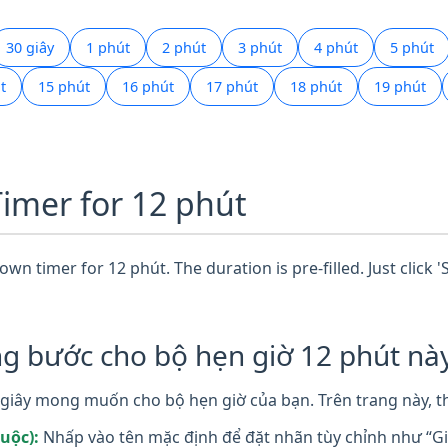
30 giây
1 phút
2 phút
3 phút
4 phút
5 phút
t
15 phút
16 phút
17 phút
18 phút
19 phút
Timer for 12 phút
wn timer for 12 phút. The duration is pre-filled. Just click 
g bước cho bộ hẹn giờ 12 phút này
giây mong muốn cho bộ hẹn giờ của bạn. Trên trang này, th
uộc):
Nhấp vào tên mặc định để đặt nhãn tùy chỉnh như “Giờ 