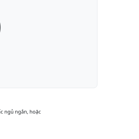
0
iấc ngủ ngắn, hoặc