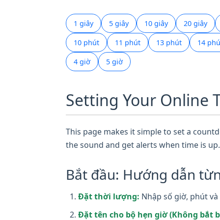
1 giây
5 giây
10 giây
20 giây
10 phút
11 phút
13 phút
14 phú
4 giờ
5 giờ
Setting Your Online 
This page makes it simple to set a countdo
the sound and get alerts when time is up.
Bắt đầu: Hướng dẫn từn
Đặt thời lượng:
Nhập số giờ, phút và 
Đặt tên cho bộ hẹn giờ (Không bắt b