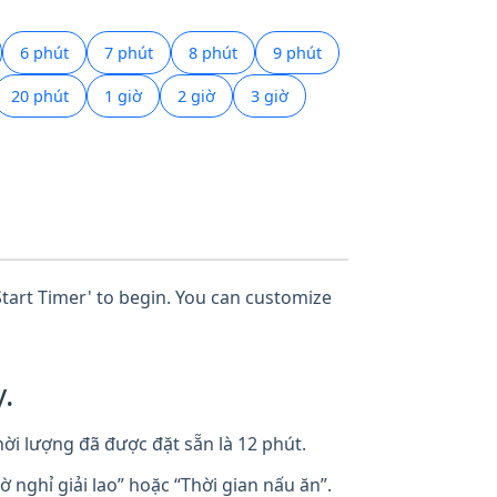
6 phút
7 phút
8 phút
9 phút
20 phút
1 giờ
2 giờ
3 giờ
'Start Timer' to begin. You can customize
.
ời lượng đã được đặt sẵn là 12 phút.
nghỉ giải lao” hoặc “Thời gian nấu ăn”.