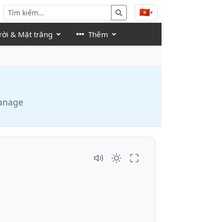
🇻🇳
▾
rời & Mặt trăng
Thêm
manage