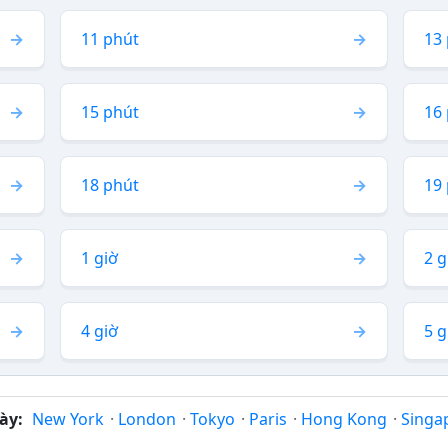
11 phút
13
15 phút
16
18 phút
19
1 giờ
2 g
4 giờ
5 g
ày:
New York
·
London
·
Tokyo
·
Paris
·
Hong Kong
·
Singa