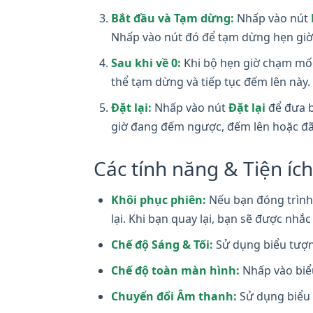
Bắt đầu và Tạm dừng:
Nhấp vào nút
Nhấp vào nút đó để tạm dừng hẹn giờ
Sau khi về 0:
Khi bộ hẹn giờ chạm mốc 
thể tạm dừng và tiếp tục đếm lên này.
Đặt lại:
Nhấp vào nút
Đặt lại
để đưa b
giờ đang đếm ngược, đếm lên hoặc đ
Các tính năng & Tiện íc
Khôi phục phiên:
Nếu bạn đóng trình 
lại. Khi bạn quay lại, bạn sẽ được nhắ
Chế độ Sáng & Tối:
Sử dụng biểu tượng
Chế độ toàn màn hình:
Nhấp vào biể
Chuyển đổi Âm thanh:
Sử dụng biểu 