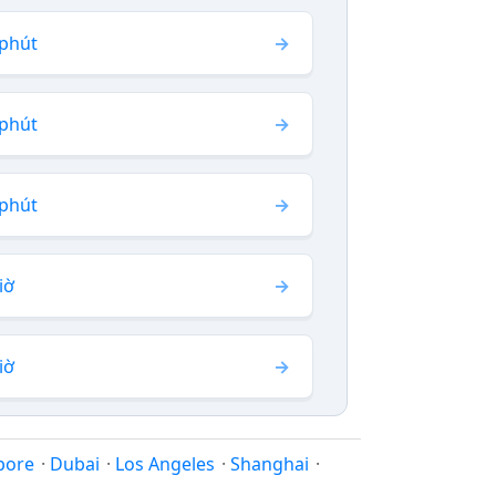
 phút
 phút
 phút
iờ
iờ
pore
·
Dubai
·
Los Angeles
·
Shanghai
·