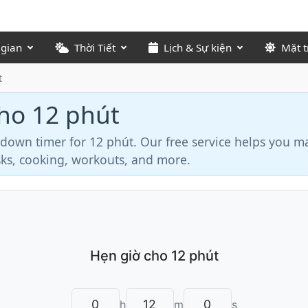
 gian
Thời Tiết
Lịch & Sự kiện
Mặt t
t
cho 12 phút
tdown timer for 12 phút. Our free service helps you 
asks, cooking, workouts, and more.
h
m
s