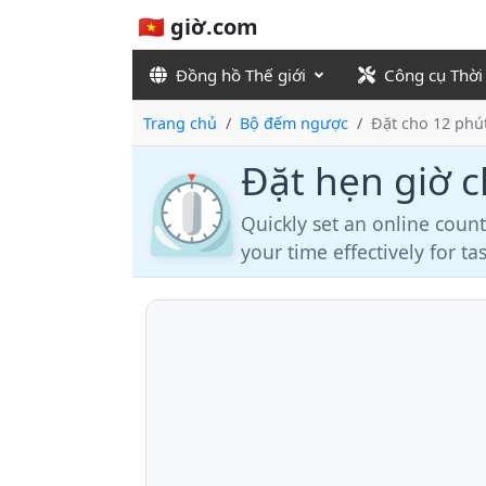
🇻🇳 giờ.com
Đồng hồ Thế giới
Công cụ Thời
Trang chủ
Bộ đếm ngược
Đặt cho 12 phú
Đặt hẹn giờ 
⏲️
Quickly set an online coun
your time effectively for t