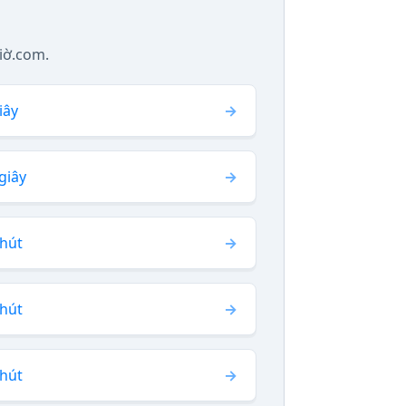
iờ.com.
iây
giây
phút
phút
phút