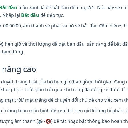
Bắt đầu
màu xanh lá để bắt đầu đếm ngược. Nút này sẽ ch
. Nhấp lại
Bắt đầu
để tiếp tục.
00:00:00, âm thanh sẽ phát và nó sẽ bắt đầu đếm *lên*, hiển
ộ hẹn giờ về thời lượng đã đặt ban đầu, sẵn sàng để bắt đầ
ã tạm dừng.
h nâng cao
duyệt, trạng thái của bộ hẹn giờ (bao gồm thời gian đang c
c khôi phục. Thời gian trôi qua khi trang đã đóng sẽ được tí
 mặt trời/ mặt trăng để chuyển đổi chủ đề cho việc xem t
u tượng toàn màn hình để xem bộ hẹn giờ không bị phân t
tượng âm thanh (🔊/🔇) để tắt hoặc bật thông báo hoàn t