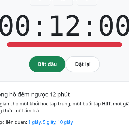
00:12:0
Bắt đầu
Đặt lại
đồng hồ đếm ngược 12 phút
 gian cho một khối học tập trung, một buổi tập HIIT, một g
 thức một ấm trà.
c liên quan:
1 giây
,
5 giây
,
10 giây