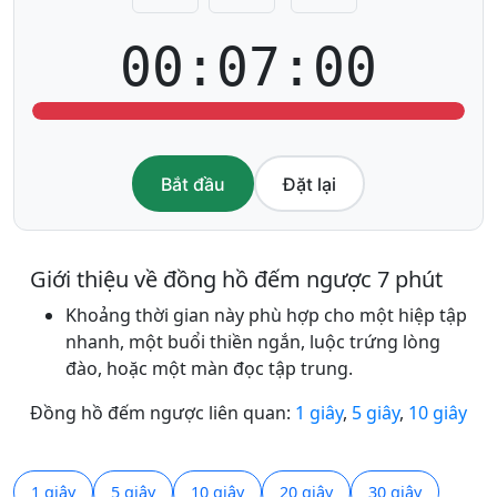
00:07:00
Bắt đầu
Đặt lại
Giới thiệu về đồng hồ đếm ngược 7 phút
Khoảng thời gian này phù hợp cho một hiệp tập
nhanh, một buổi thiền ngắn, luộc trứng lòng
đào, hoặc một màn đọc tập trung.
Đồng hồ đếm ngược liên quan:
1 giây
,
5 giây
,
10 giây
1 giây
5 giây
10 giây
20 giây
30 giây