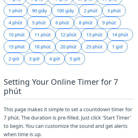
1 phút
90 giây
100 giây
2 phút
3 phút
4 phút
5 phút
6 phút
8 phút
9 phút
10 phút
11 phút
12 phút
13 phút
14 phút
15 phút
18 phút
20 phút
25 phút
1 giờ
2 giờ
3 giờ
4 giờ
5 giờ
Setting Your Online Timer for 7
phút
This page makes it simple to set a countdown timer for
7 phút. The duration is pre-filled. Just click 'Start Timer'
to begin. You can customize the sound and get alerts
when time is up.