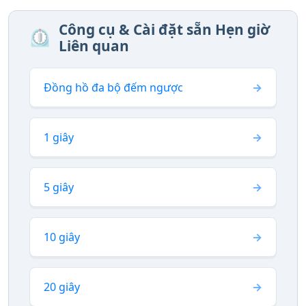
Công cụ & Cài đặt sẵn Hẹn giờ
⏲️
Liên quan
Đồng hồ đa bộ đếm ngược
1 giây
5 giây
10 giây
20 giây