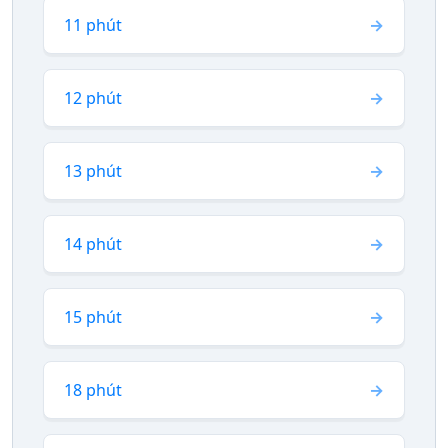
11 phút
12 phút
13 phút
14 phút
15 phút
18 phút