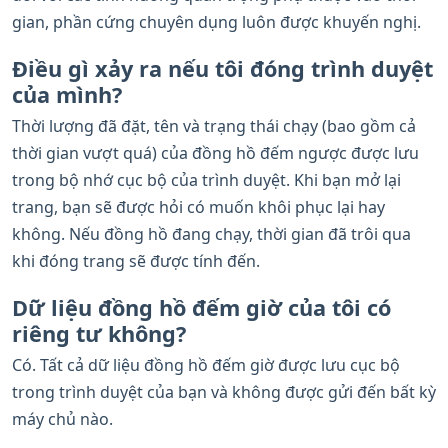
gian, phần cứng chuyên dụng luôn được khuyến nghị.
Điều gì xảy ra nếu tôi đóng trình duyệt
của mình?
Thời lượng đã đặt, tên và trạng thái chạy (bao gồm cả
thời gian vượt quá) của đồng hồ đếm ngược được lưu
trong bộ nhớ cục bộ của trình duyệt. Khi bạn mở lại
trang, bạn sẽ được hỏi có muốn khôi phục lại hay
không. Nếu đồng hồ đang chạy, thời gian đã trôi qua
khi đóng trang sẽ được tính đến.
Dữ liệu đồng hồ đếm giờ của tôi có
riêng tư không?
Có. Tất cả dữ liệu đồng hồ đếm giờ được lưu cục bộ
trong trình duyệt của bạn và không được gửi đến bất kỳ
máy chủ nào.