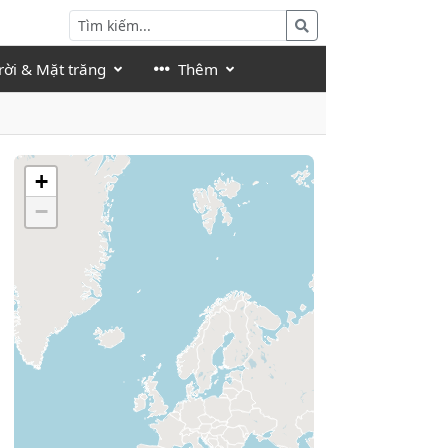
rời & Mặt trăng
Thêm
+
−