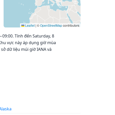
Leaflet
|
©
OpenStreetMap
contributors
−09:00. Tính đến Saturday, 8
. Khu vực này áp dụng giờ mùa
 sở dữ liệu múi giờ IANA và
Alaska