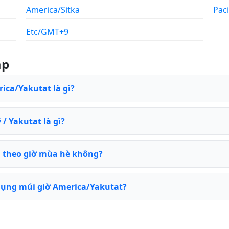
America/Sitka
Pac
Etc/GMT+9
ặp
rica/Yakutat là gì?
/ Yakutat là gì?
 theo giờ mùa hè không?
dụng múi giờ America/Yakutat?