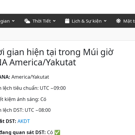
 gian
Thời Tiết
Lịch & Sự kiện
Mặt t
i gian hiện tại trong Múi giờ
NA America/Yakutat
ANA:
America/Yakutat
 lệch tiêu chuẩn: UTC −09:00
iết kiệm ánh sáng: Có
 lệch DST: UTC −08:00
tắt DST:
AKDT
đang quan sát DST:
Có
✅