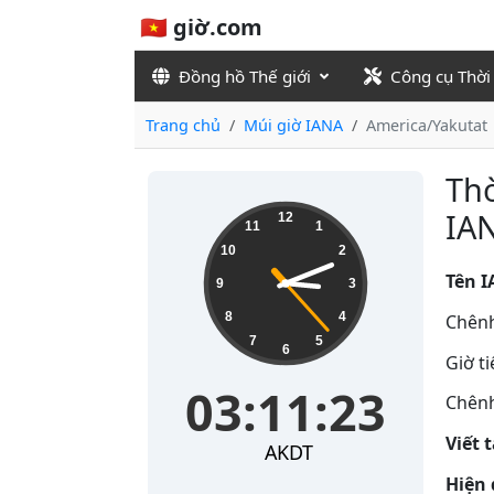
🇻🇳 giờ.com
Đồng hồ Thế giới
Công cụ Thời
Trang chủ
Múi giờ IANA
America/Yakutat
Thờ
03:11:23
IA
12
11
1
10
2
Tên I
9
3
8
4
Chênh
7
5
6
Giờ t
03:11:23
Chênh
Viết 
AKDT
Hiện 