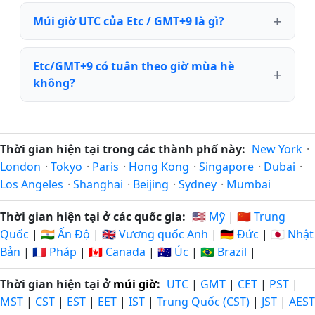
Múi giờ UTC của Etc / GMT+9 là gì?
Etc/GMT+9 có tuân theo giờ mùa hè
không?
Thời gian hiện tại trong các thành phố này:
New York
·
London
·
Tokyo
·
Paris
·
Hong Kong
·
Singapore
·
Dubai
·
Los Angeles
·
Shanghai
·
Beijing
·
Sydney
·
Mumbai
Thời gian hiện tại ở các quốc gia:
🇺🇸 Mỹ
|
🇨🇳 Trung
Quốc
|
🇮🇳 Ấn Độ
|
🇬🇧 Vương quốc Anh
|
🇩🇪 Đức
|
🇯🇵 Nhật
Bản
|
🇫🇷 Pháp
|
🇨🇦 Canada
|
🇦🇺 Úc
|
🇧🇷 Brazil
|
Thời gian hiện tại ở
múi giờ
:
UTC
|
GMT
|
CET
|
PST
|
MST
|
CST
|
EST
|
EET
|
IST
|
Trung Quốc (CST)
|
JST
|
AEST