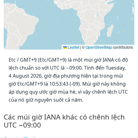
Leaflet
|
©
OpenStreetMap
contributors
Etc / GMT+9 (Etc/GMT+9) là một múi giờ IANA có độ
lệch chuẩn so với UTC là −09:00. Tính đến Tuesday,
4 August 2026, giờ địa phương hiện tại trong múi
giờ Etc/GMT+9 là 10:53:43 (-09). Múi giờ này không
áp dụng quy ước giờ mùa hè, vì vậy chênh lệch UTC
của nó giữ nguyên suốt cả năm.
Các múi giờ IANA khác có chênh lệch
UTC −09:00