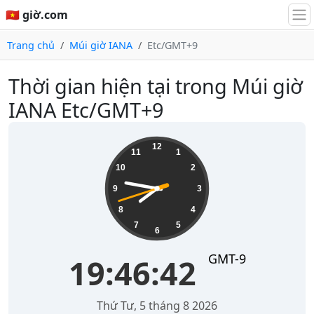
🇻🇳 giờ.com
Trang chủ
Múi giờ IANA
Etc/GMT+9
Thời gian hiện tại trong Múi giờ
IANA Etc/GMT+9
19:46:43
12
11
1
10
2
9
3
8
4
7
5
6
GMT-9
19:46:43
Thứ Tư, 5 tháng 8 2026