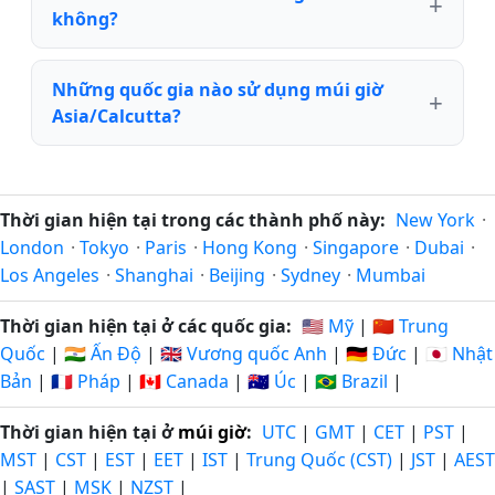
không?
Những quốc gia nào sử dụng múi giờ
Asia/Calcutta?
Thời gian hiện tại trong các thành phố này:
New York
·
London
·
Tokyo
·
Paris
·
Hong Kong
·
Singapore
·
Dubai
·
Los Angeles
·
Shanghai
·
Beijing
·
Sydney
·
Mumbai
Thời gian hiện tại ở các quốc gia:
🇺🇸 Mỹ
|
🇨🇳 Trung
Quốc
|
🇮🇳 Ấn Độ
|
🇬🇧 Vương quốc Anh
|
🇩🇪 Đức
|
🇯🇵 Nhật
Bản
|
🇫🇷 Pháp
|
🇨🇦 Canada
|
🇦🇺 Úc
|
🇧🇷 Brazil
|
Thời gian hiện tại ở
múi giờ
:
UTC
|
GMT
|
CET
|
PST
|
MST
|
CST
|
EST
|
EET
|
IST
|
Trung Quốc (CST)
|
JST
|
AEST
|
SAST
|
MSK
|
NZST
|