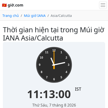
🇻🇳 giờ.com
Trang chủ
Múi giờ IANA
Asia/Calcutta
Thời gian hiện tại trong Múi giờ
IANA Asia/Calcutta
11:13:01
12
11
1
10
2
9
3
8
4
7
5
6
IST
11:13:01
Thứ Sáu, 7 tháng 8 2026