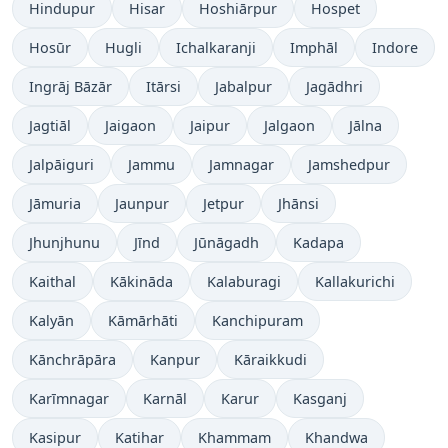
Hindupur
Hisar
Hoshiārpur
Hospet
Hosūr
Hugli
Ichalkaranji
Imphāl
Indore
Ingrāj Bāzār
Itārsi
Jabalpur
Jagādhri
Jagtiāl
Jaigaon
Jaipur
Jalgaon
Jālna
Jalpāiguri
Jammu
Jamnagar
Jamshedpur
Jāmuria
Jaunpur
Jetpur
Jhānsi
Jhunjhunu
Jīnd
Jūnāgadh
Kadapa
Kaithal
Kākināda
Kalaburagi
Kallakurichi
Kalyān
Kāmārhāti
Kanchipuram
Kānchrāpāra
Kanpur
Kāraikkudi
Karīmnagar
Karnāl
Karur
Kasganj
Kasipur
Katihar
Khammam
Khandwa