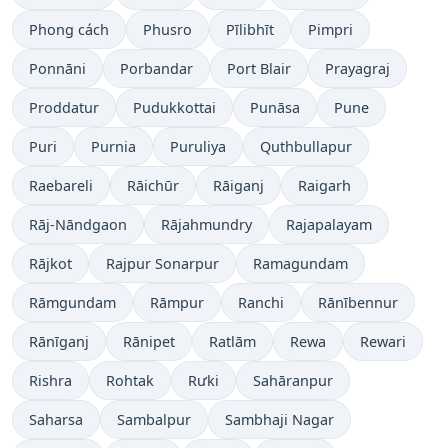
Phong cách
Phusro
Pīlibhīt
Pimpri
Ponnāni
Porbandar
Port Blair
Prayagraj
Proddatur
Pudukkottai
Punāsa
Pune
Puri
Purnia
Puruliya
Quthbullapur
Raebareli
Rāichūr
Rāiganj
Raigarh
Rāj-Nāndgaon
Rājahmundry
Rajapalayam
Rājkot
Rajpur Sonarpur
Ramagundam
Rāmgundam
Rāmpur
Ranchi
Rānībennur
Rānīganj
Rānipet
Ratlām
Rewa
Rewari
Rishra
Rohtak
Rưki
Sahāranpur
Saharsa
Sambalpur
Sambhaji Nagar