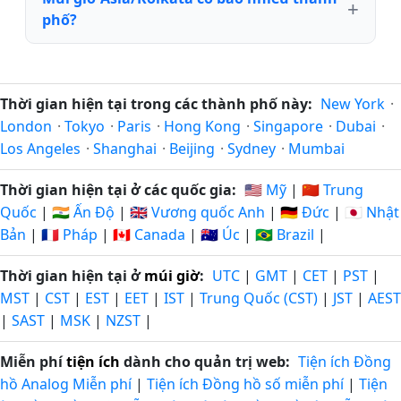
phố?
Thời gian hiện tại trong các thành phố này:
New York
·
London
·
Tokyo
·
Paris
·
Hong Kong
·
Singapore
·
Dubai
·
Los Angeles
·
Shanghai
·
Beijing
·
Sydney
·
Mumbai
Thời gian hiện tại ở các quốc gia:
🇺🇸 Mỹ
|
🇨🇳 Trung
Quốc
|
🇮🇳 Ấn Độ
|
🇬🇧 Vương quốc Anh
|
🇩🇪 Đức
|
🇯🇵 Nhật
Bản
|
🇫🇷 Pháp
|
🇨🇦 Canada
|
🇦🇺 Úc
|
🇧🇷 Brazil
|
Thời gian hiện tại ở
múi giờ
:
UTC
|
GMT
|
CET
|
PST
|
MST
|
CST
|
EST
|
EET
|
IST
|
Trung Quốc (CST)
|
JST
|
AEST
|
SAST
|
MSK
|
NZST
|
Miễn phí
tiện ích
dành cho quản trị web:
Tiện ích Đồng
hồ Analog Miễn phí
|
Tiện ích Đồng hồ số miễn phí
|
Tiện