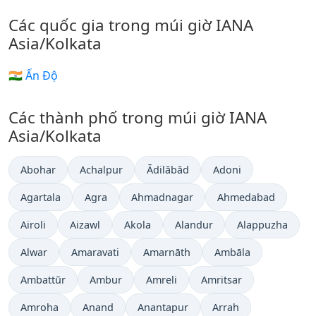
Các quốc gia trong múi giờ IANA
Asia/Kolkata
🇮🇳 Ấn Độ
Các thành phố trong múi giờ IANA
Asia/Kolkata
Abohar
Achalpur
Ādilābād
Adoni
Agartala
Agra
Ahmadnagar
Ahmedabad
Airoli
Aizawl
Akola
Alandur
Alappuzha
Alwar
Amaravati
Amarnāth
Ambāla
Ambattūr
Ambur
Amreli
Amritsar
Amroha
Anand
Anantapur
Arrah