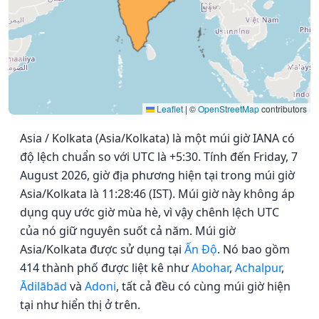
Leaflet
|
©
OpenStreetMap
contributors
Asia / Kolkata (Asia/Kolkata) là một múi giờ IANA có
độ lệch chuẩn so với UTC là +5:30. Tính đến Friday, 7
August 2026, giờ địa phương hiện tại trong múi giờ
Asia/Kolkata là 11:28:46 (IST). Múi giờ này không áp
dụng quy ước giờ mùa hè, vì vậy chênh lệch UTC
của nó giữ nguyên suốt cả năm. Múi giờ
Asia/Kolkata được sử dụng tại
Ấn Độ
. Nó bao gồm
414 thành phố được liệt kê như
Abohar
,
Achalpur
,
Ādilābād
và
Adoni
, tất cả đều có cùng múi giờ hiện
tại như hiển thị ở trên.