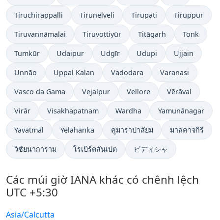
Tiruchirappalli
Tirunelveli
Tirupati
Tiruppur
Tiruvannāmalai
Tiruvottiyūr
Titāgarh
Tonk
Tumkūr
Udaipur
Udgīr
Udupi
Ujjain
Unnāo
Uppal Kalan
Vadodara
Varanasi
Vasco da Gama
Vejalpur
Vellore
Vērāval
Virār
Visakhapatnam
Wardha
Yamunānagar
Yavatmāl
Yelahanka
คูมาราปาลัยม
มาลคาจกิรี
วิชัยนาการาม
โรเบิร์ตสันเปต
ビディシャ
Các múi giờ IANA khác có chênh lệch
UTC +5:30
Asia/Calcutta