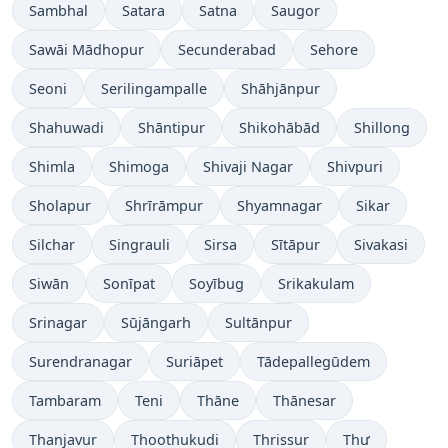
Sambhal
Satara
Satna
Saugor
Sawāi Mādhopur
Secunderabad
Sehore
Seoni
Serilingampalle
Shāhjānpur
Shahuwadi
Shāntipur
Shikohābād
Shillong
Shimla
Shimoga
Shivaji Nagar
Shivpuri
Sholapur
Shrīrāmpur
Shyamnagar
Sikar
Silchar
Singrauli
Sirsa
Sītāpur
Sivakasi
Siwān
Sonīpat
Soyībug
Srikakulam
Srinagar
Sūjāngarh
Sultānpur
Surendranagar
Suriāpet
Tādepallegūdem
Tambaram
Teni
Thāne
Thānesar
Thanjavur
Thoothukudi
Thrissur
Thư