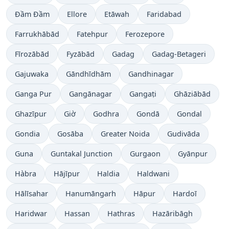
Đầm Đầm
Ellore
Etāwah
Faridabad
Farrukhābād
Fatehpur
Ferozepore
Fīrozābād
Fyzābād
Gadag
Gadag-Betageri
Gajuwaka
Gāndhīdhām
Gandhinagar
Ganga Pur
Gangānagar
Gangaṭi
Ghāziābād
Ghazīpur
Giờ
Godhra
Gondā
Gondal
Gondia
Gosāba
Greater Noida
Gudivāda
Guna
Guntakal Junction
Gurgaon
Gyānpur
Hàbra
Hājīpur
Haldia
Haldwani
Hālīsahar
Hanumāngarh
Hāpur
Hardoī
Haridwar
Hassan
Hathras
Hazāribāgh