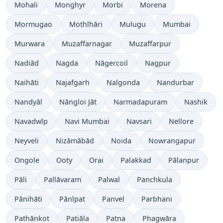
Mohali
Monghyr
Morbi
Morena
Mormugao
Mothīhāri
Mulugu
Mumbai
Murwara
Muzaffarnagar
Muzaffarpur
Nadiād
Nagda
Nāgercoil
Nagpur
Naihāti
Najafgarh
Nalgonda
Nandurbar
Nandyāl
Nāngloi Jāt
Narmadapuram
Nashik
Navadwīp
Navi Mumbai
Navsari
Nellore
Neyveli
Nizāmābād
Noida
Nowrangapur
Ongole
Ooty
Orai
Palakkad
Pālanpur
Pāli
Pallāvaram
Palwal
Panchkula
Pānihāti
Pānīpat
Panvel
Parbhani
Pathānkot
Patiāla
Patna
Phagwāra