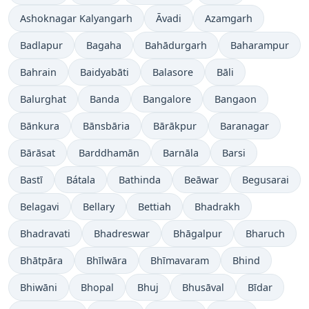
Ashoknagar Kalyangarh
Āvadi
Azamgarh
Badlapur
Bagaha
Bahādurgarh
Baharampur
Bahrain
Baidyabāti
Balasore
Bāli
Balurghat
Banda
Bangalore
Bangaon
Bānkura
Bānsbāria
Bārākpur
Baranagar
Bārāsat
Barddhamān
Barnāla
Barsi
Bastī
Bátala
Bathinda
Beāwar
Begusarai
Belagavi
Bellary
Bettiah
Bhadrakh
Bhadravati
Bhadreswar
Bhāgalpur
Bharuch
Bhātpāra
Bhīlwāra
Bhīmavaram
Bhind
Bhiwāni
Bhopal
Bhuj
Bhusāval
Bīdar