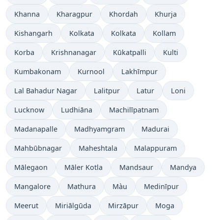
Khanna
Kharagpur
Khordah
Khurja
Kishangarh
Kolkata
Kolkata
Kollam
Korba
Krishnanagar
Kūkatpalli
Kulti
Kumbakonam
Kurnool
Lakhīmpur
Lal Bahadur Nagar
Lalitpur
Latur
Loni
Lucknow
Ludhiāna
Machilīpatnam
Madanapalle
Madhyamgram
Madurai
Mahbūbnagar
Maheshtala
Malappuram
Mālegaon
Māler Kotla
Mandsaur
Mandya
Mangalore
Mathura
Màu
Medinīpur
Meerut
Miriālgūda
Mirzāpur
Moga