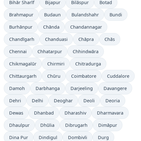
Bihār Sharīf
Bijapur
Bilāspur
Botad
Brahmapur
Budaun
Bulandshahr
Bundi
Burhānpur
Chānda
Chandannagar
Chandīgarh
Chanduasi
Chāpra
Chās
Chennai
Chhatarpur
Chhindwāra
Chikmagalūr
Chirmiri
Chitradurga
Chittaurgarh
Chūru
Coimbatore
Cuddalore
Damoh
Darbhanga
Darjeeling
Davangere
Dehri
Delhi
Deoghar
Deoli
Deoria
Dewas
Dhanbad
Dharashiv
Dharmavara
Dhaulpur
Dhūlia
Dibrugarh
Dimāpur
Dina Pur
Dindigul
Dombivli
Durg