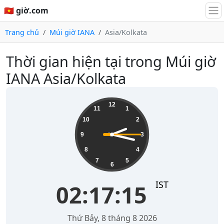
🇻🇳 giờ.com
Trang chủ
Múi giờ IANA
Asia/Kolkata
Thời gian hiện tại trong Múi giờ
IANA Asia/Kolkata
02:17:16
12
11
1
10
2
9
3
8
4
7
5
6
IST
02:17:16
Thứ Bảy, 8 tháng 8 2026