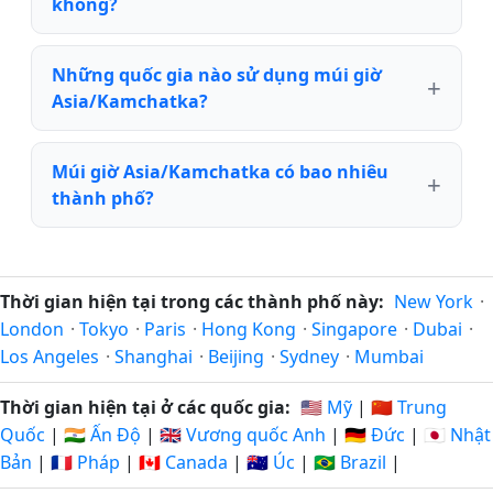
không?
Những quốc gia nào sử dụng múi giờ
Asia/Kamchatka?
Múi giờ Asia/Kamchatka có bao nhiêu
thành phố?
Thời gian hiện tại trong các thành phố này:
New York
·
London
·
Tokyo
·
Paris
·
Hong Kong
·
Singapore
·
Dubai
·
Los Angeles
·
Shanghai
·
Beijing
·
Sydney
·
Mumbai
Thời gian hiện tại ở các quốc gia:
🇺🇸 Mỹ
|
🇨🇳 Trung
Quốc
|
🇮🇳 Ấn Độ
|
🇬🇧 Vương quốc Anh
|
🇩🇪 Đức
|
🇯🇵 Nhật
Bản
|
🇫🇷 Pháp
|
🇨🇦 Canada
|
🇦🇺 Úc
|
🇧🇷 Brazil
|