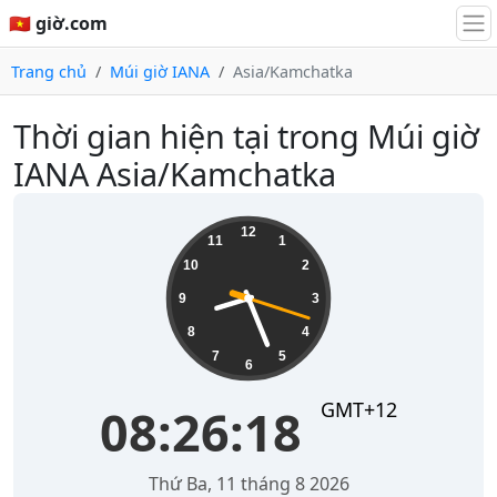
🇻🇳 giờ.com
Trang chủ
Múi giờ IANA
Asia/Kamchatka
Thời gian hiện tại trong Múi giờ
IANA Asia/Kamchatka
08:26:18
12
11
1
10
2
9
3
8
4
7
5
6
GMT+12
08:26:18
Thứ Ba, 11 tháng 8 2026