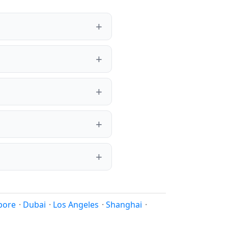
pore
·
Dubai
·
Los Angeles
·
Shanghai
·