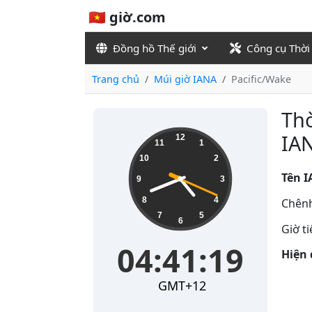
🇻🇳 giờ.com
Đồng hồ Thế giới
Công cụ Thời
Trang chủ
Múi giờ IANA
Pacific/Wake
Thờ
04:41:19
IAN
12
11
1
10
2
Tên I
9
3
8
4
Chênh
7
5
6
Giờ t
04:41:19
Hiện 
GMT+12