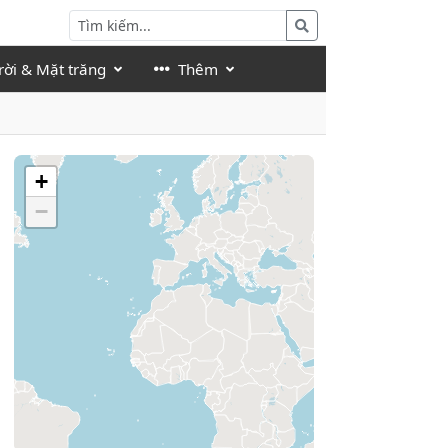
rời & Mặt trăng
Thêm
+
−