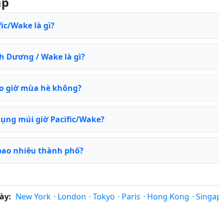
ặp
fic/Wake là gì?
h Dương / Wake là gì?
eo giờ mùa hè không?
ụng múi giờ Pacific/Wake?
 bao nhiêu thành phố?
ày:
New York
·
London
·
Tokyo
·
Paris
·
Hong Kong
·
Singa