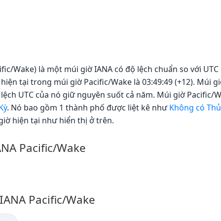
fic/Wake) là một múi giờ IANA có độ lệch chuẩn so với UTC l
hiện tại trong múi giờ Pacific/Wake là 03:49:49 (+12). Múi 
h lệch UTC của nó giữ nguyên suốt cả năm. Múi giờ Pacific/
Kỳ
. Nó bao gồm 1 thành phố được liệt kê như
Không có Thủ
giờ hiện tại như hiển thị ở trên.
ANA Pacific/Wake
 IANA Pacific/Wake