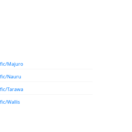
ific/Majuro
ific/Nauru
ific/Tarawa
fic/Wallis