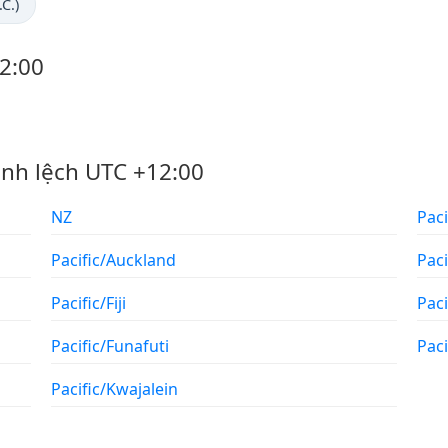
C.)
2:00
ênh lệch UTC +12:00
NZ
Pac
Pacific/Auckland
Pac
Pacific/Fiji
Pac
Pacific/Funafuti
Paci
Pacific/Kwajalein