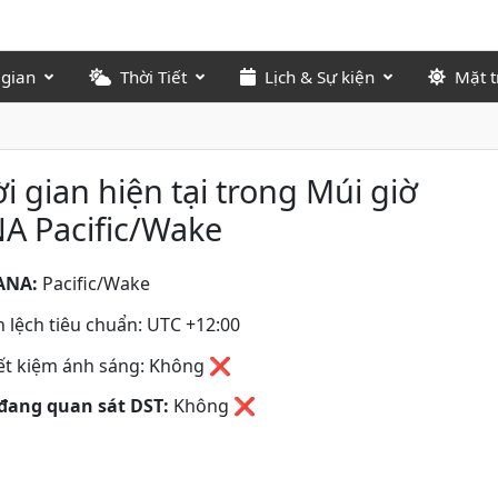
 gian
Thời Tiết
Lịch & Sự kiện
Mặt t
i gian hiện tại trong Múi giờ
A Pacific/Wake
ANA:
Pacific/Wake
 lệch tiêu chuẩn: UTC +12:00
iết kiệm ánh sáng: Không ❌
đang quan sát DST:
Không
❌