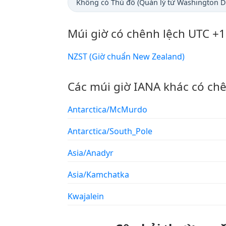
Không có Thủ đô (Quản lý từ Washington D.
Múi giờ có chênh lệch UTC +1
NZST (Giờ chuẩn New Zealand)
Các múi giờ IANA khác có ch
Antarctica/McMurdo
Antarctica/South_Pole
Asia/Anadyr
Asia/Kamchatka
Kwajalein