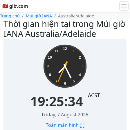
🇻🇳 giờ.com
Trang chủ
Múi giờ IANA
Australia/Adelaide
Thời gian hiện tại trong Múi giờ
IANA Australia/Adelaide
19:25:34
12
11
1
10
2
9
3
8
4
7
5
6
ACST
19:25:34
Friday, 7 August 2026
⛶
Toàn màn hình