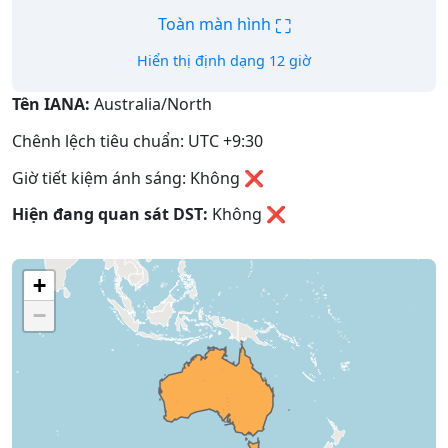
⛶
Toàn màn hình
Hiển thị định dạng 12 giờ
Tên IANA:
Australia/North
Chênh lệch tiêu chuẩn: UTC +9:30
Giờ tiết kiệm ánh sáng: Không ❌
Hiện đang quan sát DST:
Không
❌
+
−