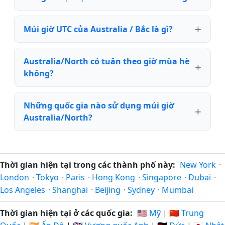
Múi giờ UTC của Australia / Bắc là gì?
Australia/North có tuân theo giờ mùa hè
không?
Những quốc gia nào sử dụng múi giờ
Australia/North?
Thời gian hiện tại trong các thành phố này:
New York
·
London
·
Tokyo
·
Paris
·
Hong Kong
·
Singapore
·
Dubai
·
Los Angeles
·
Shanghai
·
Beijing
·
Sydney
·
Mumbai
Thời gian hiện tại ở các quốc gia:
🇺🇸 Mỹ
|
🇨🇳 Trung