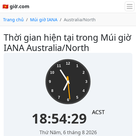
🇻🇳 giờ.com
Trang chủ
Múi giờ IANA
Australia/North
Thời gian hiện tại trong Múi giờ
IANA Australia/North
18:54:29
12
11
1
10
2
9
3
8
4
7
5
6
ACST
18:54:29
Thứ Năm, 6 tháng 8 2026