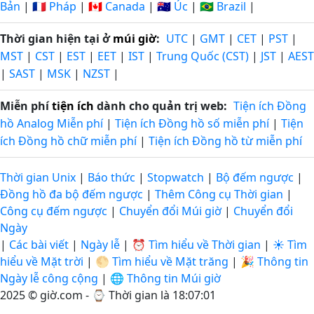
Bản
|
🇫🇷 Pháp
|
🇨🇦 Canada
|
🇦🇺 Úc
|
🇧🇷 Brazil
|
Thời gian hiện tại ở
múi giờ
:
UTC
|
GMT
|
CET
|
PST
|
MST
|
CST
|
EST
|
EET
|
IST
|
Trung Quốc (CST)
|
JST
|
AEST
|
SAST
|
MSK
|
NZST
|
Miễn phí
tiện ích
dành cho quản trị web:
Tiện ích Đồng
hồ Analog Miễn phí
|
Tiện ích Đồng hồ số miễn phí
|
Tiện
ích Đồng hồ chữ miễn phí
|
Tiện ích Đồng hồ từ miễn phí
Thời gian Unix
|
Báo thức
|
Stopwatch
|
Bộ đếm ngược
|
Đồng hồ đa bộ đếm ngược
|
Thêm Công cụ Thời gian
|
Công cụ đếm ngược
|
Chuyển đổi Múi giờ
|
Chuyển đổi
Ngày
|
Các bài viết
|
Ngày lễ
|
⏰ Tìm hiểu về Thời gian
|
☀️ Tìm
hiểu về Mặt trời
|
🌕 Tìm hiểu về Mặt trăng
|
🎉 Thông tin
Ngày lễ công cộng
|
🌐 Thông tin Múi giờ
2025 © giờ.com - ⌚
Thời gian là 18:07:01