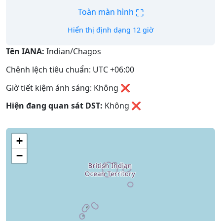
⛶
Toàn màn hình
Hiển thị định dạng 12 giờ
Tên IANA:
Indian/Chagos
Chênh lệch tiêu chuẩn: UTC +06:00
Giờ tiết kiệm ánh sáng: Không ❌
Hiện đang quan sát DST:
Không
❌
+
−