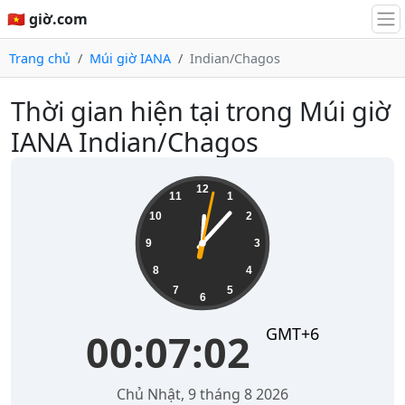
🇻🇳 giờ.com
Trang chủ
Múi giờ IANA
Indian/Chagos
Thời gian hiện tại trong Múi giờ
IANA Indian/Chagos
00:07:02
12
11
1
10
2
9
3
8
4
7
5
6
GMT+6
00:07:02
Chủ Nhật, 9 tháng 8 2026