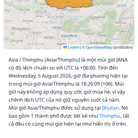
Leaflet
|
©
OpenStreetMap
contributors
Asia / Thimphu (Asia/Thimphu) là một múi giờ IANA
có độ lệch chuẩn so với UTC là +06:00. Tính đến
Wednesday, 5 August 2026, giờ địa phương hiện tại
trong múi giờ Asia/Thimphu là 18:26:09 (+06). Múi
giờ này không áp dụng quy ước giờ mùa hè, vì vậy
chênh lệch UTC của nó giữ nguyên suốt cả năm.
Múi giờ Asia/Thimphu được sử dụng tại
Bhutan
. Nó
bao gồm 1 thành phố được liệt kê như
Thimphu
, tất
cả đều có cùng múi giờ hiện tại như hiển thị ở trên.