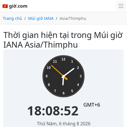
🇻🇳 giờ.com
Trang chủ
Múi giờ IANA
Asia/Thimphu
Thời gian hiện tại trong Múi giờ
IANA Asia/Thimphu
18:08:52
12
11
1
10
2
9
3
8
4
7
5
6
GMT+6
18:08:52
Thứ Năm, 6 tháng 8 2026