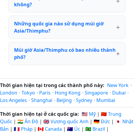
không?
Những quốc gia nào sử dụng múi giờ
Asia/Thimphu?
Múi giờ Asia/Thimphu có bao nhiêu thành
phố?
Thời gian hiện tại trong các thành phố này:
New York
·
London
·
Tokyo
·
Paris
·
Hong Kong
·
Singapore
·
Dubai
·
Los Angeles
·
Shanghai
·
Beijing
·
Sydney
·
Mumbai
Thời gian hiện tại ở các quốc gia:
🇺🇸 Mỹ
|
🇨🇳 Trung
Quốc
|
🇮🇳 Ấn Độ
|
🇬🇧 Vương quốc Anh
|
🇩🇪 Đức
|
🇯🇵 Nhật
Bản
|
🇫🇷 Pháp
|
🇨🇦 Canada
|
🇦🇺 Úc
|
🇧🇷 Brazil
|