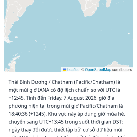
Leaflet
|
©
OpenStreetMap
contributors
Thái Bình Dương / Chatham (Pacific/Chatham) là
một múi giờ IANA có độ lệch chuẩn so với UTC là
+12:45. Tính đến Friday, 7 August 2026, giờ địa
phương hiện tại trong múi giờ Pacific/Chatham là
18:40:36 (+1245). Khu vực này áp dụng giờ mùa hè,
chuyển sang UTC+13:45 trong suốt thời gian DST;
ngày thay đổi được thiết lập bởi cơ sở dữ liệu múi