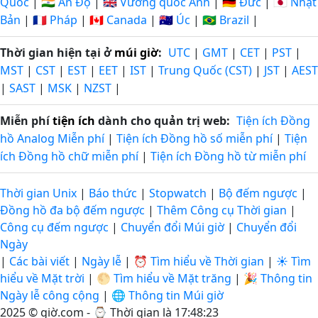
Quốc
|
🇮🇳 Ấn Độ
|
🇬🇧 Vương quốc Anh
|
🇩🇪 Đức
|
🇯🇵 Nhật
Bản
|
🇫🇷 Pháp
|
🇨🇦 Canada
|
🇦🇺 Úc
|
🇧🇷 Brazil
|
Thời gian hiện tại ở
múi giờ
:
UTC
|
GMT
|
CET
|
PST
|
MST
|
CST
|
EST
|
EET
|
IST
|
Trung Quốc (CST)
|
JST
|
AEST
|
SAST
|
MSK
|
NZST
|
Miễn phí
tiện ích
dành cho quản trị web:
Tiện ích Đồng
hồ Analog Miễn phí
|
Tiện ích Đồng hồ số miễn phí
|
Tiện
ích Đồng hồ chữ miễn phí
|
Tiện ích Đồng hồ từ miễn phí
Thời gian Unix
|
Báo thức
|
Stopwatch
|
Bộ đếm ngược
|
Đồng hồ đa bộ đếm ngược
|
Thêm Công cụ Thời gian
|
Công cụ đếm ngược
|
Chuyển đổi Múi giờ
|
Chuyển đổi
Ngày
|
Các bài viết
|
Ngày lễ
|
⏰ Tìm hiểu về Thời gian
|
☀️ Tìm
hiểu về Mặt trời
|
🌕 Tìm hiểu về Mặt trăng
|
🎉 Thông tin
Ngày lễ công cộng
|
🌐 Thông tin Múi giờ
2025 © giờ.com - ⌚
Thời gian là 17:48:23