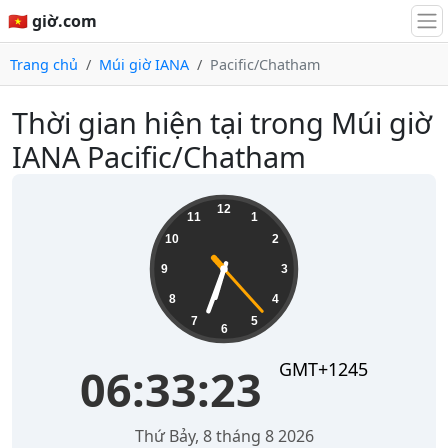
🇻🇳 giờ.com
Trang chủ
Múi giờ IANA
Pacific/Chatham
Thời gian hiện tại trong Múi giờ
IANA Pacific/Chatham
06:33:23
12
11
1
10
2
9
3
8
4
7
5
6
GMT+1245
06:33:23
Thứ Bảy, 8 tháng 8 2026