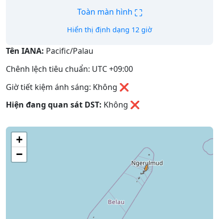
⛶
Toàn màn hình
Hiển thị định dạng 12 giờ
Tên IANA:
Pacific/Palau
Chênh lệch tiêu chuẩn: UTC +09:00
Giờ tiết kiệm ánh sáng: Không ❌
Hiện đang quan sát DST:
Không
❌
+
−