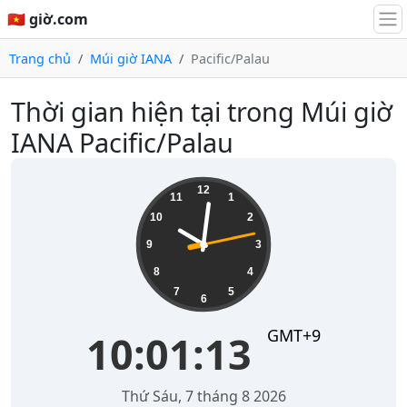
🇻🇳 giờ.com
Trang chủ
Múi giờ IANA
Pacific/Palau
Thời gian hiện tại trong Múi giờ
IANA Pacific/Palau
10:01:13
12
11
1
10
2
9
3
8
4
7
5
6
GMT+9
10:01:13
Thứ Sáu, 7 tháng 8 2026