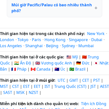
Múi giờ Pacific/Palau có bao nhiêu thành
phố?
Thời gian hiện tại trong các thành phố này:
New York
·
London
·
Tokyo
·
Paris
·
Hong Kong
·
Singapore
·
Dubai
·
Los Angeles
·
Shanghai
·
Beijing
·
Sydney
·
Mumbai
Thời gian hiện tại ở các quốc gia:
🇺🇸 Mỹ
|
🇨🇳 Trung
Quốc
|
🇮🇳 Ấn Độ
|
🇬🇧 Vương quốc Anh
|
🇩🇪 Đức
|
🇯🇵 Nhật
Bản
|
🇫🇷 Pháp
|
🇨🇦 Canada
|
🇦🇺 Úc
|
🇧🇷 Brazil
|
Thời gian hiện tại ở
múi giờ
:
UTC
|
GMT
|
CET
|
PST
|
MST
|
CST
|
EST
|
EET
|
IST
|
Trung Quốc (CST)
|
JST
|
AEST
|
SAST
|
MSK
|
NZST
|
Miễn phí
tiện ích
dành cho quản trị web:
Tiện ích Đồng