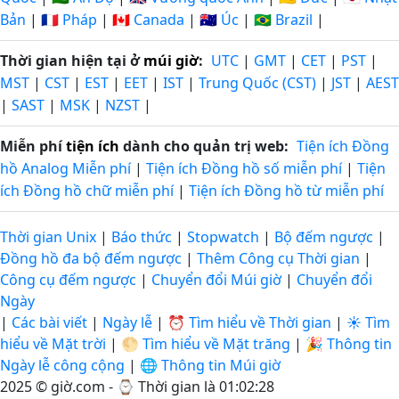
Bản
|
🇫🇷 Pháp
|
🇨🇦 Canada
|
🇦🇺 Úc
|
🇧🇷 Brazil
|
Thời gian hiện tại ở
múi giờ
:
UTC
|
GMT
|
CET
|
PST
|
MST
|
CST
|
EST
|
EET
|
IST
|
Trung Quốc (CST)
|
JST
|
AEST
|
SAST
|
MSK
|
NZST
|
Miễn phí
tiện ích
dành cho quản trị web:
Tiện ích Đồng
hồ Analog Miễn phí
|
Tiện ích Đồng hồ số miễn phí
|
Tiện
ích Đồng hồ chữ miễn phí
|
Tiện ích Đồng hồ từ miễn phí
Thời gian Unix
|
Báo thức
|
Stopwatch
|
Bộ đếm ngược
|
Đồng hồ đa bộ đếm ngược
|
Thêm Công cụ Thời gian
|
Công cụ đếm ngược
|
Chuyển đổi Múi giờ
|
Chuyển đổi
Ngày
|
Các bài viết
|
Ngày lễ
|
⏰ Tìm hiểu về Thời gian
|
☀️ Tìm
hiểu về Mặt trời
|
🌕 Tìm hiểu về Mặt trăng
|
🎉 Thông tin
Ngày lễ công cộng
|
🌐 Thông tin Múi giờ
2025 © giờ.com - ⌚
Thời gian là 01:02:29