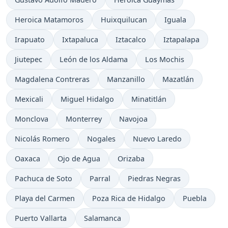
Heroica Matamoros
Huixquilucan
Iguala
Irapuato
Ixtapaluca
Iztacalco
Iztapalapa
Jiutepec
León de los Aldama
Los Mochis
Magdalena Contreras
Manzanillo
Mazatlán
Mexicali
Miguel Hidalgo
Minatitlán
Monclova
Monterrey
Navojoa
Nicolás Romero
Nogales
Nuevo Laredo
Oaxaca
Ojo de Agua
Orizaba
Pachuca de Soto
Parral
Piedras Negras
Playa del Carmen
Poza Rica de Hidalgo
Puebla
Puerto Vallarta
Salamanca