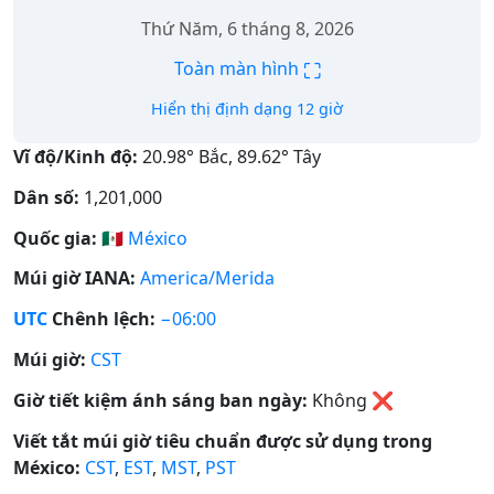
Thứ Năm, 6 tháng 8, 2026
⛶
Toàn màn hình
Hiển thị định dạng 12 giờ
Vĩ độ/Kinh độ:
20.98° Bắc, 89.62° Tây
Dân số:
1,201,000
Quốc gia:
🇲🇽
México
Múi giờ IANA:
America/Merida
UTC
Chênh lệch:
−06:00
Múi giờ:
CST
Giờ tiết kiệm ánh sáng ban ngày:
Không
❌
Viết tắt múi giờ tiêu chuẩn được sử dụng trong
México:
CST
,
EST
,
MST
,
PST