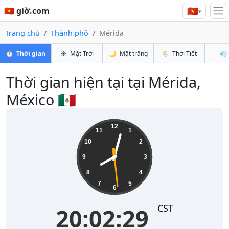
🇻🇳
🇻🇳 giờ.com
▾
Trang chủ
Thành phố
Mérida
⏱️
Thời gian
☀️
Mặt Trời
🌙
Mặt trăng
🌦️
Thời Tiết
💨
Thời gian hiện tại tại Mérida,
México 🇲🇽
20:02:30
12
11
1
10
2
9
3
8
4
7
5
6
CST
20:02:30