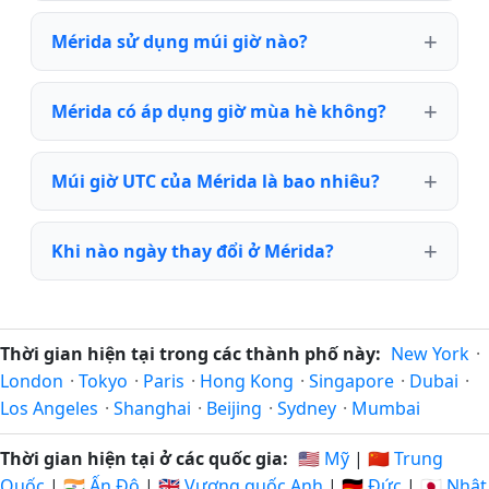
Mérida sử dụng múi giờ nào?
Mérida có áp dụng giờ mùa hè không?
Múi giờ UTC của Mérida là bao nhiêu?
Khi nào ngày thay đổi ở Mérida?
Thời gian hiện tại trong các thành phố này:
New York
·
London
·
Tokyo
·
Paris
·
Hong Kong
·
Singapore
·
Dubai
·
Los Angeles
·
Shanghai
·
Beijing
·
Sydney
·
Mumbai
Thời gian hiện tại ở các quốc gia:
🇺🇸 Mỹ
|
🇨🇳 Trung
Quốc
|
🇮🇳 Ấn Độ
|
🇬🇧 Vương quốc Anh
|
🇩🇪 Đức
|
🇯🇵 Nhật