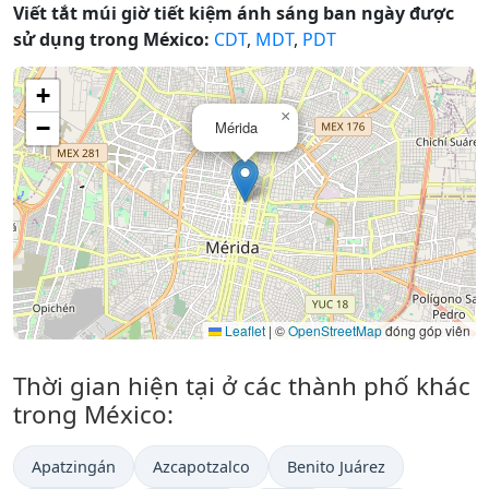
Viết tắt múi giờ tiết kiệm ánh sáng ban ngày được
sử dụng trong México:
CDT
,
MDT
,
PDT
+
×
−
Mérida
Leaflet
|
©
OpenStreetMap
đóng góp viên
Thời gian hiện tại ở các thành phố khác
trong México:
Apatzingán
Azcapotzalco
Benito Juárez