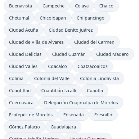
Buenavista
Campeche
Celaya
Chalco
Chetumal
Chicoloapan
Chilpancingo
Ciudad Acuña
Ciudad Benito Juárez
Ciudad de Villa de Álvarez
Ciudad del Carmen
Ciudad Delicias
Ciudad Guzmán
Ciudad Madero
Ciudad Valles
Coacalco
Coatzacoalcos
Colima
Colonia del Valle
Colonia Lindavista
Cuautitlán
Cuautitlán Izcalli
Cuautla
Cuernavaca
Delegación Cuajimalpa de Morelos
Ecatepec de Morelos
Ensenada
Fresnillo
Gómez Palacio
Guadalajara
Gustavo Adolfo Madero
Heroica Guaymas