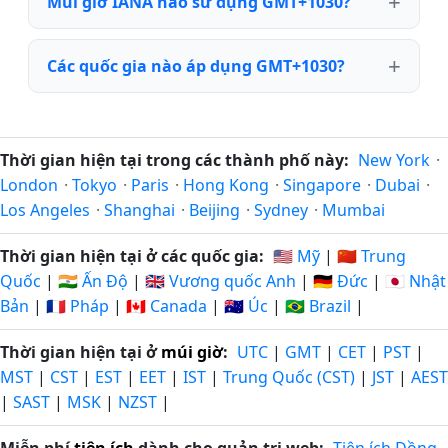
Múi giờ IANA nào sử dụng GMT+1030?
Các quốc gia nào áp dụng GMT+1030?
Thời gian hiện tại trong các thành phố này:
New York
·
London
·
Tokyo
·
Paris
·
Hong Kong
·
Singapore
·
Dubai
·
Los Angeles
·
Shanghai
·
Beijing
·
Sydney
·
Mumbai
Thời gian hiện tại ở các quốc gia:
🇺🇸 Mỹ
|
🇨🇳 Trung
Quốc
|
🇮🇳 Ấn Độ
|
🇬🇧 Vương quốc Anh
|
🇩🇪 Đức
|
🇯🇵 Nhật
Bản
|
🇫🇷 Pháp
|
🇨🇦 Canada
|
🇦🇺 Úc
|
🇧🇷 Brazil
|
Thời gian hiện tại ở
múi giờ
:
UTC
|
GMT
|
CET
|
PST
|
MST
|
CST
|
EST
|
EET
|
IST
|
Trung Quốc (CST)
|
JST
|
AEST
|
SAST
|
MSK
|
NZST
|