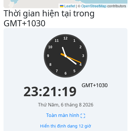
Leaflet
|
©
OpenStreetMap
contributors
Thời gian hiện tại trong
GMT+1030
23:21:19
12
11
1
10
2
9
3
8
4
7
5
6
GMT+1030
23:21:19
Thứ Năm, 6 tháng 8 2026
⛶
Toàn màn hình
Hiển thị định dạng 12 giờ