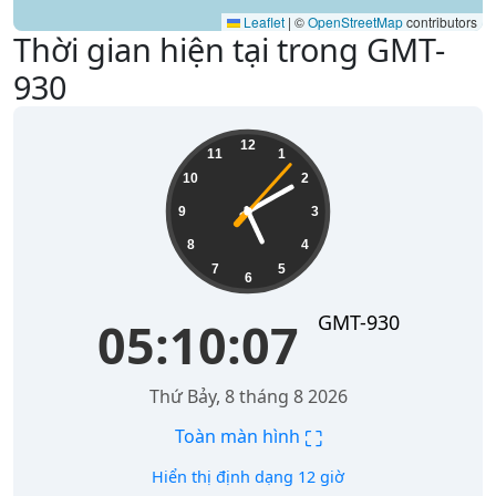
Leaflet
|
©
OpenStreetMap
contributors
Thời gian hiện tại trong GMT-
930
05:10:08
12
11
1
10
2
9
3
8
4
7
5
6
GMT-930
05:10:08
Thứ Bảy, 8 tháng 8 2026
⛶
Toàn màn hình
Hiển thị định dạng 12 giờ