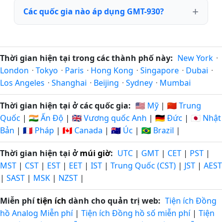
Các quốc gia nào áp dụng GMT-930?
Thời gian hiện tại trong các thành phố này:
New York
·
London
·
Tokyo
·
Paris
·
Hong Kong
·
Singapore
·
Dubai
·
Los Angeles
·
Shanghai
·
Beijing
·
Sydney
·
Mumbai
Thời gian hiện tại ở các quốc gia:
🇺🇸 Mỹ
|
🇨🇳 Trung
Quốc
|
🇮🇳 Ấn Độ
|
🇬🇧 Vương quốc Anh
|
🇩🇪 Đức
|
🇯🇵 Nhật
Bản
|
🇫🇷 Pháp
|
🇨🇦 Canada
|
🇦🇺 Úc
|
🇧🇷 Brazil
|
Thời gian hiện tại ở
múi giờ
:
UTC
|
GMT
|
CET
|
PST
|
MST
|
CST
|
EST
|
EET
|
IST
|
Trung Quốc (CST)
|
JST
|
AEST
|
SAST
|
MSK
|
NZST
|
Miễn phí
tiện ích
dành cho quản trị web:
Tiện ích Đồng
hồ Analog Miễn phí
|
Tiện ích Đồng hồ số miễn phí
|
Tiện